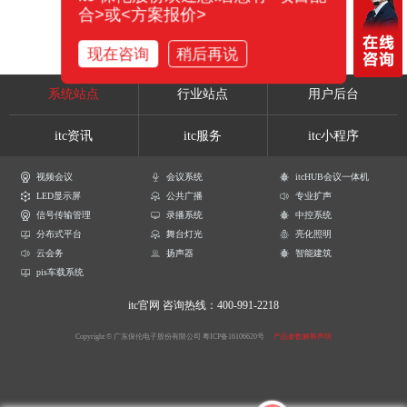
合>或<方案报价>
现在咨询
稍后再说
系统站点
行业站点
用户后台
itc资讯
itc服务
itc小程序
视频会议
会议系统
itcHUB会议一体机
LED显示屏
公共广播
专业扩声
信号传输管理
录播系统
中控系统
分布式平台
舞台灯光
亮化照明
云会务
扬声器
智能建筑
pis车载系统
itc官网
咨询热线：400-991-2218
Copyright © 广东保伦电子股份有限公司
粤ICP备16106620号
产品参数解释声明