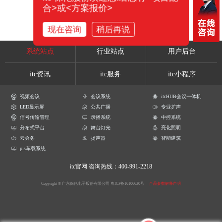
合>或<方案报价>
现在咨询
稍后再说
系统站点
行业站点
用户后台
itc资讯
itc服务
itc小程序
视频会议
会议系统
itcHUB会议一体机
LED显示屏
公共广播
专业扩声
信号传输管理
录播系统
中控系统
分布式平台
舞台灯光
亮化照明
云会务
扬声器
智能建筑
pis车载系统
itc官网
咨询热线：400-991-2218
Copyright © 广东保伦电子股份有限公司
粤ICP备16106620号
产品参数解释声明