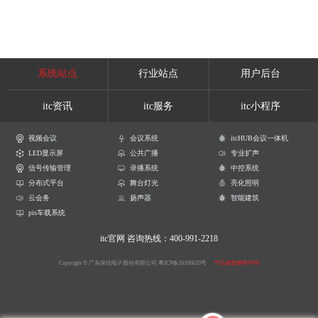
系统站点
行业站点
用户后台
itc资讯
itc服务
itc小程序
视频会议
会议系统
itcHUB会议一体机
LED显示屏
公共广播
专业扩声
信号传输管理
录播系统
中控系统
分布式平台
舞台灯光
亮化照明
云会务
扬声器
智能建筑
pis车载系统
itc官网
咨询热线：400-991-2218
Copyright © 广东保伦电子股份有限公司
粤ICP备16106620号
产品参数解释声明