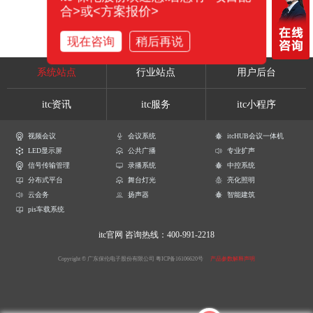
合>或<方案报价>
现在咨询
稍后再说
系统站点
行业站点
用户后台
itc资讯
itc服务
itc小程序
视频会议
会议系统
itcHUB会议一体机
LED显示屏
公共广播
专业扩声
信号传输管理
录播系统
中控系统
分布式平台
舞台灯光
亮化照明
云会务
扬声器
智能建筑
pis车载系统
itc官网
咨询热线：400-991-2218
Copyright © 广东保伦电子股份有限公司
粤ICP备16106620号
产品参数解释声明