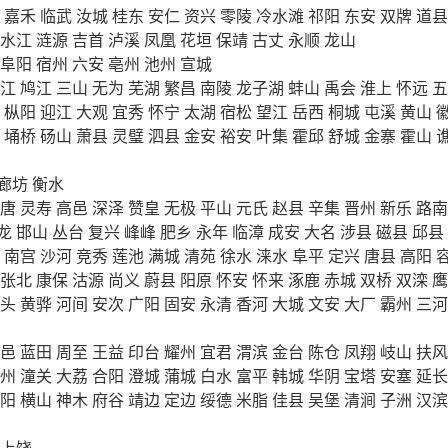
嘉禾
临武
汝城
桂东
安仁
资兴
零陵
冷水滩
祁阳
东安
双牌
道县
水江
涟源
吉首
泸溪
凤凰
花垣
保靖
古丈
永顺
龙山
阜阳
宿州
六安
亳州
池州
宣城
江
鸠江
三山
无为
芜湖
繁昌
南陵
龙子湖
蚌山
禹会
淮上
怀远
五
枞阳
迎江
大观
宜秀
怀宁
太湖
宿松
望江
岳西
桐城
屯溪
黄山
埇桥
砀山
萧县
灵璧
泗县
金安
裕安
叶集
霍邱
舒城
金寨
霍山
廊坊
衡水
唐
灵寿
高邑
深泽
赞皇
无极
平山
元氏
赵县
辛集
晋州
新乐
路南
龙
邯山
丛台
复兴
峰峰
肥乡
永年
临漳
成安
大名
涉县
磁县
邱县
南宫
沙河
竞秀
莲池
满城
清苑
徐水
涞水
阜平
定兴
唐县
高阳
张北
康保
沽源
尚义
蔚县
阳原
怀安
怀来
涿鹿
赤城
双桥
双滦
鹰
头
黄骅
河间
安次
广阳
固安
永清
香河
大城
文安
大厂
霸州
三河
邑
蓝田
周至
王益
印台
耀州
宜君
渭滨
金台
陈仓
凤翔
岐山
扶风
州
潼关
大荔
合阳
澄城
蒲城
白水
富平
韩城
华阴
宝塔
安塞
延长
阳
横山
神木
府谷
靖边
定边
绥德
米脂
佳县
吴堡
清涧
子洲
汉滨
上饶