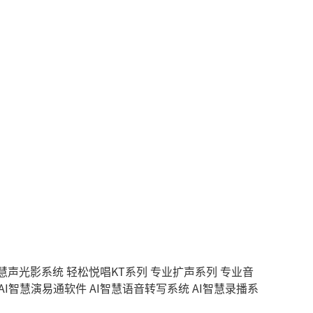
智慧声光影系统
轻松悦唱KT系列
专业扩声系列
专业音
AI智慧演易通软件
AI智慧语音转写系统
AI智慧录播系