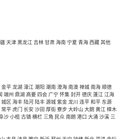
疆
天津
黑龙江
吉林
甘肃
海南
宁夏
青海
西藏
其他
金平
龙湖
濠江
潮阳
潮南
澄海
南澳
禅城
南海
顺德
闻
端州
鼎湖
高要
四会
广宁
怀集
封开
德庆
蓬江
江海
城区
海丰
陆河
陆丰
源城
紫金
龙川
连平
和平
东源
常平
虎门
长安
沙田
厚街
寮步
大岭山
大朗
黄江
樟木
阜沙
小榄
古镇
横栏
三角
民众
南朗
港口
大涌
沙溪
三
山
丰县
沛县
睢宁
新沂
邳州
天宁
钟楼
新北
武进
金坛