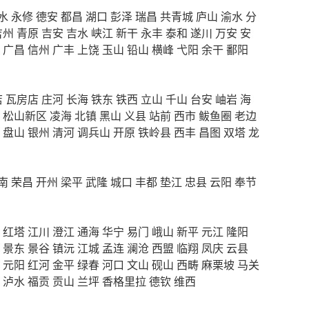
水
永修
德安
都昌
湖口
彭泽
瑞昌
共青城
庐山
渝水
分
吉州
青原
吉安
吉水
峡江
新干
永丰
泰和
遂川
万安
安
广昌
信州
广丰
上饶
玉山
铅山
横峰
弋阳
余干
鄱阳
店
瓦房店
庄河
长海
铁东
铁西
立山
千山
台安
岫岩
海
松山新区
凌海
北镇
黑山
义县
站前
西市
鲅鱼圈
老边
盘山
银州
清河
调兵山
开原
铁岭县
西丰
昌图
双塔
龙
南
荣昌
开州
梁平
武隆
城口
丰都
垫江
忠县
云阳
奉节
红塔
江川
澄江
通海
华宁
易门
峨山
新平
元江
隆阳
景东
景谷
镇沅
江城
孟连
澜沧
西盟
临翔
凤庆
云县
元阳
红河
金平
绿春
河口
文山
砚山
西畴
麻栗坡
马关
泸水
福贡
贡山
兰坪
香格里拉
德钦
维西