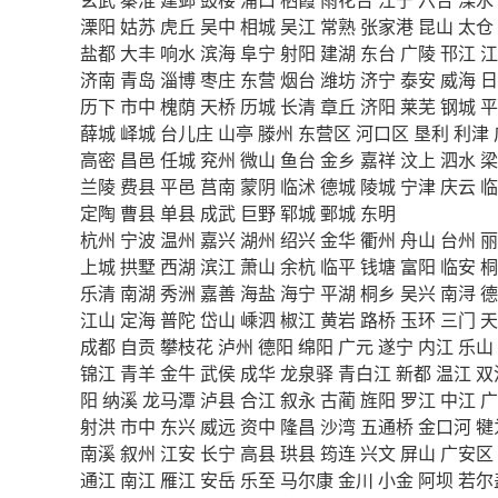
溧阳
姑苏
虎丘
吴中
相城
吴江
常熟
张家港
昆山
太仓
盐都
大丰
响水
滨海
阜宁
射阳
建湖
东台
广陵
邗江
江
济南
青岛
淄博
枣庄
东营
烟台
潍坊
济宁
泰安
威海
日
历下
市中
槐荫
天桥
历城
长清
章丘
济阳
莱芜
钢城
平
薛城
峄城
台儿庄
山亭
滕州
东营区
河口区
垦利
利津
高密
昌邑
任城
兖州
微山
鱼台
金乡
嘉祥
汶上
泗水
梁
兰陵
费县
平邑
莒南
蒙阴
临沭
德城
陵城
宁津
庆云
临
定陶
曹县
单县
成武
巨野
郓城
鄄城
东明
杭州
宁波
温州
嘉兴
湖州
绍兴
金华
衢州
舟山
台州
丽
上城
拱墅
西湖
滨江
萧山
余杭
临平
钱塘
富阳
临安
桐
乐清
南湖
秀洲
嘉善
海盐
海宁
平湖
桐乡
吴兴
南浔
德
江山
定海
普陀
岱山
嵊泗
椒江
黄岩
路桥
玉环
三门
天
成都
自贡
攀枝花
泸州
德阳
绵阳
广元
遂宁
内江
乐山
锦江
青羊
金牛
武侯
成华
龙泉驿
青白江
新都
温江
双
阳
纳溪
龙马潭
泸县
合江
叙永
古蔺
旌阳
罗江
中江
广
射洪
市中
东兴
威远
资中
隆昌
沙湾
五通桥
金口河
犍
南溪
叙州
江安
长宁
高县
珙县
筠连
兴文
屏山
广安区
通江
南江
雁江
安岳
乐至
马尔康
金川
小金
阿坝
若尔