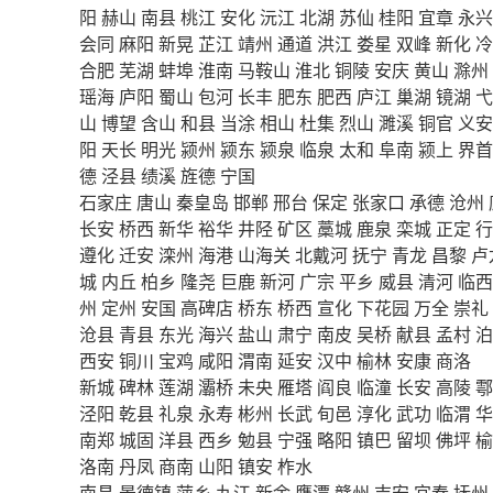
阳
赫山
南县
桃江
安化
沅江
北湖
苏仙
桂阳
宜章
永兴
会同
麻阳
新晃
芷江
靖州
通道
洪江
娄星
双峰
新化
冷
合肥
芜湖
蚌埠
淮南
马鞍山
淮北
铜陵
安庆
黄山
滁州
瑶海
庐阳
蜀山
包河
长丰
肥东
肥西
庐江
巢湖
镜湖
弋
山
博望
含山
和县
当涂
相山
杜集
烈山
濉溪
铜官
义安
阳
天长
明光
颍州
颍东
颍泉
临泉
太和
阜南
颍上
界首
德
泾县
绩溪
旌德
宁国
石家庄
唐山
秦皇岛
邯郸
邢台
保定
张家口
承德
沧州
长安
桥西
新华
裕华
井陉
矿区
藁城
鹿泉
栾城
正定
行
遵化
迁安
滦州
海港
山海关
北戴河
抚宁
青龙
昌黎
卢
城
内丘
柏乡
隆尧
巨鹿
新河
广宗
平乡
威县
清河
临西
州
定州
安国
高碑店
桥东
桥西
宣化
下花园
万全
崇礼
沧县
青县
东光
海兴
盐山
肃宁
南皮
吴桥
献县
孟村
泊
西安
铜川
宝鸡
咸阳
渭南
延安
汉中
榆林
安康
商洛
新城
碑林
莲湖
灞桥
未央
雁塔
阎良
临潼
长安
高陵
鄠
泾阳
乾县
礼泉
永寿
彬州
长武
旬邑
淳化
武功
临渭
华
南郑
城固
洋县
西乡
勉县
宁强
略阳
镇巴
留坝
佛坪
榆
洛南
丹凤
商南
山阳
镇安
柞水
南昌
景德镇
萍乡
九江
新余
鹰潭
赣州
吉安
宜春
抚州