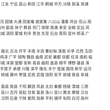
江永
宁远
蓝山
新田
江华
鹤城
中方
沅陵
辰溪
溆浦
河
固镇
大通
田家庵
谢家集
八公山
潘集
凤台
花山
雨
徽州
歙县
休宁
黟县
祁门
琅琊
南谯
来安
全椒
定远
凤
谯城
涡阳
蒙城
利辛
贵池
东至
石台
青阳
宣州
郎溪
广
路北
古冶
开平
丰南
丰润
曹妃甸
滦南
乐亭
迁西
玉田
鸡泽
广平
馆陶
魏县
曲周
武安
襄都
信都
任泽
南和
临
容城
涞源
望都
安新
易县
曲阳
蠡县
顺平
博野
雄县
涿
手营子
承德
兴隆
滦平
隆化
丰宁
宽城
围场
新华
运河
桃城
冀州
枣强
武邑
武强
饶阳
安平
故城
景县
阜城
眉县
陇县
千阳
麟游
凤县
太白
秦都
杨陵
渭城
三原
延川
志丹
吴起
甘泉
富县
洛川
宜川
黄龙
黄陵
汉台
汉阴
石泉
宁陕
紫阳
岚皋
平利
镇坪
旬阳
白河
商州