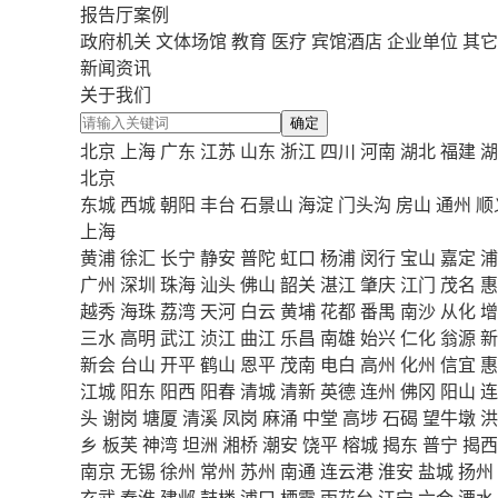
报告厅案例
政府机关
文体场馆
教育
医疗
宾馆酒店
企业单位
其它
新闻资讯
关于我们
确定
北京
上海
广东
江苏
山东
浙江
四川
河南
湖北
福建
湖
北京
东城
西城
朝阳
丰台
石景山
海淀
门头沟
房山
通州
顺
上海
黄浦
徐汇
长宁
静安
普陀
虹口
杨浦
闵行
宝山
嘉定
浦
广州
深圳
珠海
汕头
佛山
韶关
湛江
肇庆
江门
茂名
惠
越秀
海珠
荔湾
天河
白云
黄埔
花都
番禺
南沙
从化
增
三水
高明
武江
浈江
曲江
乐昌
南雄
始兴
仁化
翁源
新
新会
台山
开平
鹤山
恩平
茂南
电白
高州
化州
信宜
惠
江城
阳东
阳西
阳春
清城
清新
英德
连州
佛冈
阳山
连
头
谢岗
塘厦
清溪
凤岗
麻涌
中堂
高埗
石碣
望牛墩
洪
乡
板芙
神湾
坦洲
湘桥
潮安
饶平
榕城
揭东
普宁
揭西
南京
无锡
徐州
常州
苏州
南通
连云港
淮安
盐城
扬州
玄武
秦淮
建邺
鼓楼
浦口
栖霞
雨花台
江宁
六合
溧水