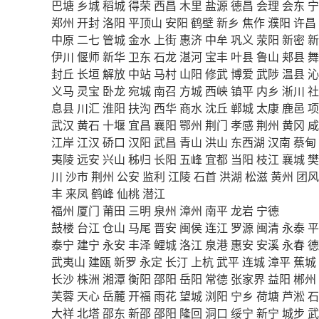
巴塘
乡城
稻城
得荣
西昌
木里
盐源
德昌
会理
会东
宁
郑州
开封
洛阳
平顶山
安阳
鹤壁
新乡
焦作
濮阳
许昌
中原
二七
管城
金水
上街
惠济
中牟
巩义
荥阳
新密
新
伊川
偃师
新华
卫东
石龙
湛河
宝丰
叶县
鲁山
郏县
舞
封丘
长垣
解放
中站
马村
山阳
修武
博爱
武陟
温县
沁
义马
灵宝
卧龙
宛城
南召
方城
西峡
镇平
内乡
淅川
社
息县
川汇
淮阳
扶沟
西华
商水
沈丘
郸城
太康
鹿邑
项
武汉
黄石
十堰
宜昌
襄阳
鄂州
荆门
孝感
荆州
黄冈
咸
江岸
江汉
硚口
汉阳
武昌
青山
洪山
东西湖
汉南
蔡甸
夷陵
远安
兴山
秭归
长阳
五峰
宜都
当阳
枝江
襄城
樊
川
沙市
荆州
公安
监利
江陵
石首
洪湖
松滋
黄州
团风
丰
来凤
鹤峰
仙桃
潜江
福州
厦门
莆田
三明
泉州
漳州
南平
龙岩
宁德
鼓楼
台江
仓山
马尾
晋安
闽侯
连江
罗源
闽清
永泰
平
泰宁
建宁
永安
丰泽
鲤城
洛江
泉港
惠安
安溪
永春
德
武夷山
建瓯
新罗
永定
长汀
上杭
武平
连城
漳平
蕉城
长沙
株洲
湘潭
衡阳
邵阳
岳阳
常德
张家界
益阳
郴州
芙蓉
天心
岳麓
开福
雨花
望城
浏阳
宁乡
荷塘
芦淞
石
大祥
北塔
邵东
新邵
邵阳
隆回
洞口
绥宁
新宁
城步
武