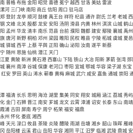
南
普格
布拖
金阳
昭觉
喜德
冕宁
越西
甘洛
美姑
雷波
漯河
三门峡
南阳
商丘
信阳
周口
驻马店
郑
登封
龙亭
顺河
鼓楼
禹王台
祥符
杞县
通许
尉氏
兰考
老城
西
钢
文峰
北关
殷都
龙安
安阳
汤阴
滑县
内黄
林州
淇滨
山城
鹤山
阳
孟州
华龙
清丰
南乐
范县
台前
濮阳
魏都
建安
鄢陵
襄城
禹州
旗
唐河
新野
桐柏
邓州
梁园
睢阳
民权
睢县
宁陵
柘城
虞城
夏邑
城
驿城
西平
上蔡
平舆
正阳
确山
泌阳
汝南
遂平
新蔡
宁
随州
恩施
仙桃
潜江
天门
江夏
黄陂
新洲
黄石港
西塞山
下陆
铁山
大冶
阳新
茅箭
张湾
郧
城
襄州
南漳
谷城
保康
老河口
枣阳
宜城
鄂城
华容
梁子湖
东宝
红安
罗田
英山
浠水
蕲春
黄梅
麻城
武穴
咸安
嘉鱼
通城
崇阳
潭
福清
长乐
思明
海沧
湖里
集美
同安
翔安
城厢
涵江
荔城
秀屿
化
金门
石狮
晋江
南安
芗城
龙文
云霄
漳浦
诏安
长泰
东山
南靖
霞浦
古田
屏南
寿宁
周宁
柘荣
福安
福鼎
永州
怀化
娄底
湘西
峰
天元
渌口
攸县
茶陵
炎陵
醴陵
雨湖
岳塘
湘乡
韶山
珠晖
雁峰
冈
岳阳楼
云溪
君山
岳阳
华容
湘阴
平江
汨罗
临湘
武陵
鼎城
安