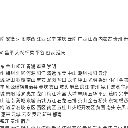
南
安徽
河北
陕西
江西
辽宁
重庆
云南
广西
山西
内蒙古
贵州
新
义
昌平
大兴
怀柔
平谷
密云
延庆
东
金山
松江
青浦
奉贤
崇明
州
梅州
汕尾
河源
阳江
清远
东莞
中山
潮州
揭阳
云浮
城
福田
罗湖
南山
宝安
龙岗
盐田
龙华
坪山
光明
香洲
斗门
金湾
丰
乳源瑶族自治县
赤坎
霞山
坡头
麻章
廉江
雷州
吴川
遂溪
徐
城
惠阳
博罗
惠东
龙门
梅江
梅县
大埔
丰顺
五华
平远
蕉岭
兴宁
山
连南
莞城
东城
南城
万江
石龙
石排
茶山
企石
桥头
东坑
横沥
梅
道滘
石岐
东区
西区
南区
五桂山
火炬开发区
黄圃
南头
东凤
惠来
云城
云安
罗定
新兴
郁南
镇江
泰州
宿迁
高淳
梁溪
锡山
惠山
滨湖
新吴
江阴
宜兴
云龙
鼓楼
贾汪
泉山
铜