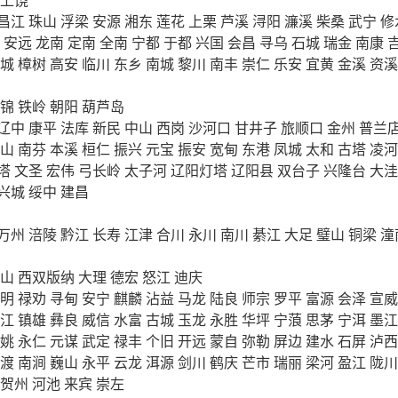
昌江
珠山
浮梁
安源
湘东
莲花
上栗
芦溪
浔阳
濂溪
柴桑
武宁
修
安远
龙南
定南
全南
宁都
于都
兴国
会昌
寻乌
石城
瑞金
南康
城
樟树
高安
临川
东乡
南城
黎川
南丰
崇仁
乐安
宜黄
金溪
资溪
锦
铁岭
朝阳
葫芦岛
辽中
康平
法库
新民
中山
西岗
沙河口
甘井子
旅顺口
金州
普兰
山
南芬
本溪
桓仁
振兴
元宝
振安
宽甸
东港
凤城
太和
古塔
凌河
塔
文圣
宏伟
弓长岭
太子河
辽阳灯塔
辽阳县
双台子
兴隆台
大洼
兴城
绥中
建昌
万州
涪陵
黔江
长寿
江津
合川
永川
南川
綦江
大足
璧山
铜梁
潼
山
西双版纳
大理
德宏
怒江
迪庆
明
禄劝
寻甸
安宁
麒麟
沾益
马龙
陆良
师宗
罗平
富源
会泽
宣威
江
镇雄
彝良
威信
水富
古城
玉龙
永胜
华坪
宁蒗
思茅
宁洱
墨江
姚
永仁
元谋
武定
禄丰
个旧
开远
蒙自
弥勒
屏边
建水
石屏
泸西
渡
南涧
巍山
永平
云龙
洱源
剑川
鹤庆
芒市
瑞丽
梁河
盈江
陇川
贺州
河池
来宾
崇左