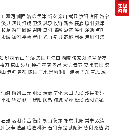
工
瀍河
涧西
洛龙
孟津
新安
栾川
嵩县
汝阳
宜阳
洛宁
浚县
淇县
红旗
卫滨
凤泉
牧野
新乡
获嘉
原阳
延津
长葛
源汇
郾城
召陵
舞阳
临颍
湖滨
陕州
渑池
卢氏
永城
浉河
平桥
罗山
光山
新县
商城
固始
潢川
淮滨
阳
郧西
竹山
竹溪
房县
丹江口
西陵
伍家岗
点军
猇亭
掇刀
京山
沙洋
钟祥
孝南
孝昌
大悟
云梦
应城
安陆
汉
通山
赤壁
曾都
随县
广水
恩施
利川
建始
巴东
宣恩
咸
仙游
梅列
三元
明溪
清流
宁化
大田
尤溪
沙县
将乐
平和
华安
延平
建阳
顺昌
浦城
光泽
松溪
政和
邵武
石鼓
蒸湘
南岳
衡南
衡山
衡东
祁东
耒阳
常宁
双清
乡
汉寿
澧县
临澧
桃源
石门
永定
武陵源
慈利
桑植
资