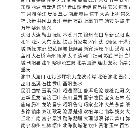
东湖
西湖
青云谱
湾里
青山湖
新建
南昌县
安义
进贤
宜
月湖
余江
贵溪
章贡
南康
赣县
信丰
大余
上犹
崇义
福
永新
井冈山
袁州
奉新
万载
上高
宜丰
靖安
铜鼓
丰
万年
婺源
德兴
沈阳
大连
鞍山
抚顺
本溪
丹东
锦州
营口
阜新
辽阳
盘
和平
沈河
大东
皇姑
铁西
苏家屯
浑南
沈北新区
于洪
城
新抚
东洲
望花
顺城
抚顺县
新宾
清原
平山
溪湖
明
盖州
大石桥
海州
新邱
太平
清河门
细河
彰武
阜新
白
城
朝阳县
建平
喀喇沁左翼
北票
凌源
连山
龙港
南票
重庆
渝中
大渡口
江北
沙坪坝
九龙坡
南岸
北碚
渝北
巴南
巫山
巫溪
石柱
秀山
酉阳
彭水
昆明
曲靖
玉溪
保山
昭通
丽江
普洱
临沧
楚雄
红河
文
五华
盘龙
官渡
西山
东川
呈贡
晋宁
富民
宜良
石林
嵩
施甸
腾冲
龙陵
昌宁
昭阳
鲁甸
巧家
盐津
大关
永善
绥
永德
镇康
双江
耿马
沧源
楚雄
双柏
牟定
南华
姚安
大
丘北
广南
富宁
景洪
勐海
勐腊
大理
漾濞
祥云
宾川
弥
南宁
柳州
桂林
梧州
北海
防城港
钦州
贵港
玉林
百色