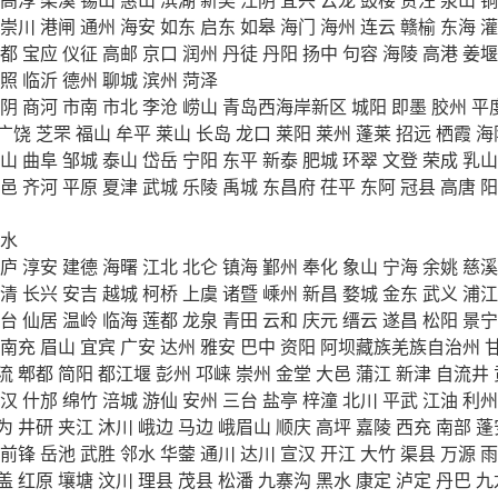
崇川
港闸
通州
海安
如东
启东
如皋
海门
海州
连云
赣榆
东海
灌
都
宝应
仪征
高邮
京口
润州
丹徒
丹阳
扬中
句容
海陵
高港
姜堰
照
临沂
德州
聊城
滨州
菏泽
阴
商河
市南
市北
李沧
崂山
青岛西海岸新区
城阳
即墨
胶州
平
广饶
芝罘
福山
牟平
莱山
长岛
龙口
莱阳
莱州
蓬莱
招远
栖霞
海
山
曲阜
邹城
泰山
岱岳
宁阳
东平
新泰
肥城
环翠
文登
荣成
乳山
邑
齐河
平原
夏津
武城
乐陵
禹城
东昌府
茌平
东阿
冠县
高唐
阳
水
庐
淳安
建德
海曙
江北
北仑
镇海
鄞州
奉化
象山
宁海
余姚
慈溪
清
长兴
安吉
越城
柯桥
上虞
诸暨
嵊州
新昌
婺城
金东
武义
浦江
台
仙居
温岭
临海
莲都
龙泉
青田
云和
庆元
缙云
遂昌
松阳
景宁
南充
眉山
宜宾
广安
达州
雅安
巴中
资阳
阿坝藏族羌族自治州
流
郫都
简阳
都江堰
彭州
邛崃
崇州
金堂
大邑
蒲江
新津
自流井
汉
什邡
绵竹
涪城
游仙
安州
三台
盐亭
梓潼
北川
平武
江油
利州
为
井研
夹江
沐川
峨边
马边
峨眉山
顺庆
高坪
嘉陵
西充
南部
蓬
前锋
岳池
武胜
邻水
华蓥
通川
达川
宣汉
开江
大竹
渠县
万源
雨
盖
红原
壤塘
汶川
理县
茂县
松潘
九寨沟
黑水
康定
泸定
丹巴
九