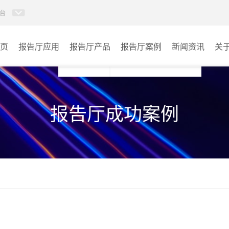
台
页
报告厅应用
报告厅产品
报告厅案例
新闻资讯
关
AI智慧视频会议系统
政府机关
报告厅成功案例
AI智慧会议平板
文体场馆
视频会议配件
教育
AI智慧会议平板itchub
医疗
卓越演出系列
宾馆酒店
AI智慧沉浸式扩声系统
企业单位