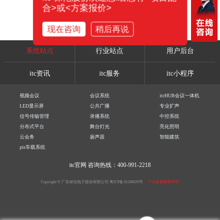
合>或<方案报价>
现在咨询
稍后再说
系统站点
行业站点
用户后台
itc资讯
itc服务
itc小程序
视频会议
会议系统
itcHUB会议一体机
LED显示屏
公共广播
专业扩声
信号传输管理
录播系统
中控系统
分布式平台
舞台灯光
亮化照明
云会务
扬声器
智能建筑
pis车载系统
itc官网
咨询热线：400-991-2218
Copyright © 广东保伦电子股份有限公司
粤ICP备16106620号
产品参数解释声明