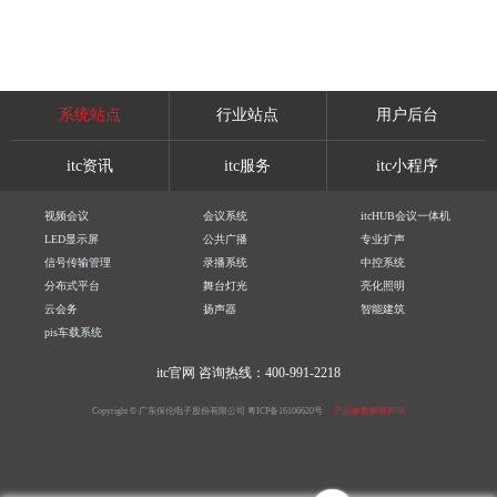
系统站点
行业站点
用户后台
itc资讯
itc服务
itc小程序
视频会议
会议系统
itcHUB会议一体机
LED显示屏
公共广播
专业扩声
信号传输管理
录播系统
中控系统
分布式平台
舞台灯光
亮化照明
云会务
扬声器
智能建筑
pis车载系统
itc官网
咨询热线：400-991-2218
Copyright © 广东保伦电子股份有限公司
粤ICP备16106620号
产品参数解释声明