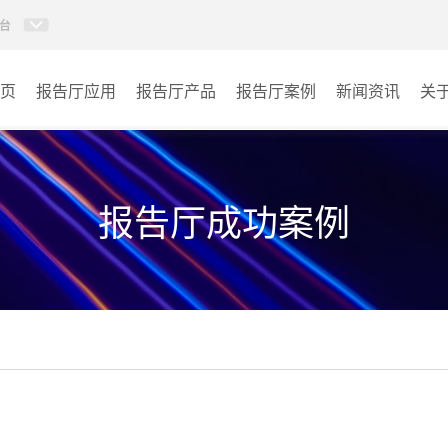
台
页
报告厅应用
报告厅产品
报告厅案例
新闻资讯
关
AI智慧视频会议系统
政府机关
AI智慧会议平板
文体场馆
报告厅成功案例
视频会议配件
教育
AI智慧会议平板itchub
医疗
卓越演出系列
宾馆酒店
AI智慧沉浸式扩声系统
企业单位
AI智慧声光影系统
其它