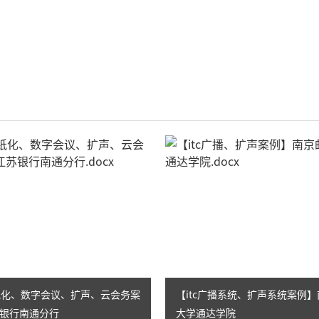
AI智慧演易通软件
AI智慧语音转写系统
AI智慧录播系统
庭审录播
智能AI会议纪要系列
智慧党建系列
讯笛会议系列
小间距LED显示屏
无纸化、数字会议、扩声、云会务案
【itc广播系统、扩声系统案例
银行南通分行
大学通达学院