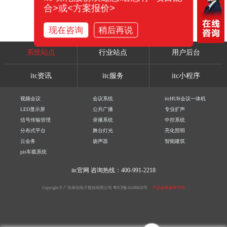
合>或<方案报价>
现在咨询
稍后再说
系统站点
行业站点
用户后台
itc资讯
itc服务
itc小程序
视频会议
会议系统
itcHUB会议一体机
LED显示屏
公共广播
专业扩声
信号传输管理
录播系统
中控系统
分布式平台
舞台灯光
亮化照明
云会务
扬声器
智能建筑
pis车载系统
itc官网
咨询热线：400-991-2218
Copyright © 广东保伦电子股份有限公司
粤ICP备16106620号
产品参数解释声明