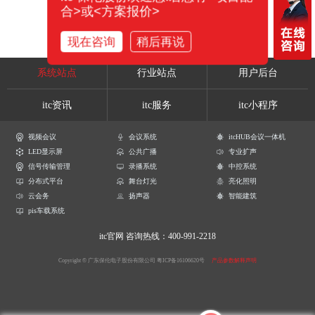
合>或<方案报价>
现在咨询
稍后再说
系统站点
行业站点
用户后台
itc资讯
itc服务
itc小程序
视频会议
会议系统
itcHUB会议一体机
LED显示屏
公共广播
专业扩声
信号传输管理
录播系统
中控系统
分布式平台
舞台灯光
亮化照明
云会务
扬声器
智能建筑
pis车载系统
itc官网
咨询热线：400-991-2218
Copyright © 广东保伦电子股份有限公司
粤ICP备16106620号
产品参数解释声明