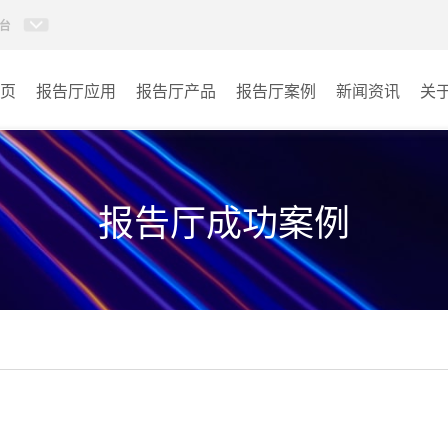
台
页
报告厅应用
报告厅产品
报告厅案例
新闻资讯
关
AI智慧视频会议系统
政府机关
AI智慧会议平板
文体场馆
报告厅成功案例
视频会议配件
教育
AI智慧会议平板itchub
医疗
卓越演出系列
宾馆酒店
AI智慧沉浸式扩声系统
企业单位
AI智慧声光影系统
其它