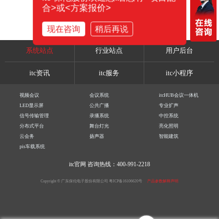
合>或<方案报价>
现在咨询
稍后再说
系统站点
行业站点
用户后台
itc资讯
itc服务
itc小程序
视频会议
会议系统
itcHUB会议一体机
LED显示屏
公共广播
专业扩声
信号传输管理
录播系统
中控系统
分布式平台
舞台灯光
亮化照明
云会务
扬声器
智能建筑
pis车载系统
itc官网
咨询热线：400-991-2218
Copyright © 广东保伦电子股份有限公司
粤ICP备16106620号
产品参数解释声明