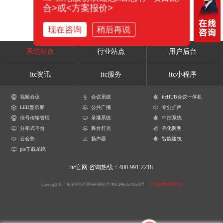
合>或<方案报价>
现在咨询
稍后再说
系统站点
行业站点
用户后台
itc资讯
itc服务
itc小程序
视频会议
会议系统
itcHUB会议一体机
LED显示屏
公共广播
专业扩声
信号传输管理
录播系统
中控系统
分布式平台
舞台灯光
亮化照明
云会务
扬声器
智能建筑
pis车载系统
itc官网
咨询热线：400-991-2218
Copyright © 广东保伦电子股份有限公司
粤ICP备16106620号
产品参数解释声明