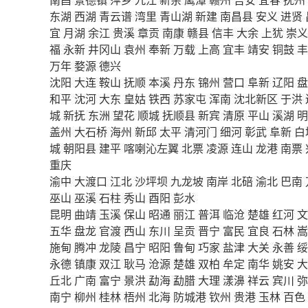
东湖
西湖
青云谱
湾里
青山湖
新建
南昌县
安义
进贤
宜
月湖
余江
贵溪
章贡
南康
赣县
信丰
大余
上犹
崇义
福
永新
井冈山
袁州
奉新
万载
上高
宜丰
靖安
铜鼓
丰
万年
婺源
德兴
沈阳
大连
鞍山
抚顺
本溪
丹东
锦州
营口
阜新
辽阳
盘
和平
沈河
大东
皇姑
铁西
苏家屯
浑南
沈北新区
于洪
城
新抚
东洲
望花
顺城
抚顺县
新宾
清原
平山
溪湖
明
盖州
大石桥
海州
新邱
太平
清河门
细河
彰武
阜新
白
城
朝阳县
建平
喀喇沁左翼
北票
凌源
连山
龙港
南票
重庆
渝中
大渡口
江北
沙坪坝
九龙坡
南岸
北碚
渝北
巴南
巫山
巫溪
石柱
秀山
酉阳
彭水
昆明
曲靖
玉溪
保山
昭通
丽江
普洱
临沧
楚雄
红河
文
五华
盘龙
官渡
西山
东川
呈贡
晋宁
富民
宜良
石林
嵩
施甸
腾冲
龙陵
昌宁
昭阳
鲁甸
巧家
盐津
大关
永善
绥
永德
镇康
双江
耿马
沧源
楚雄
双柏
牟定
南华
姚安
大
丘北
广南
富宁
景洪
勐海
勐腊
大理
漾濞
祥云
宾川
弥
南宁
柳州
桂林
梧州
北海
防城港
钦州
贵港
玉林
百色