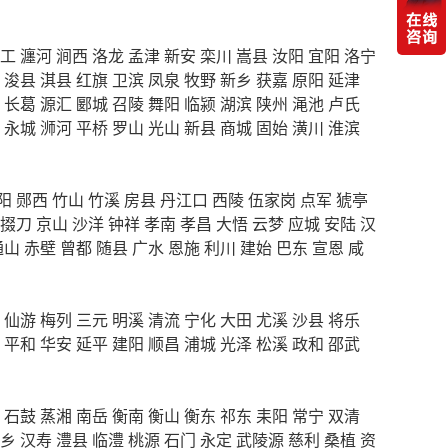
工
瀍河
涧西
洛龙
孟津
新安
栾川
嵩县
汝阳
宜阳
洛宁
浚县
淇县
红旗
卫滨
凤泉
牧野
新乡
获嘉
原阳
延津
长葛
源汇
郾城
召陵
舞阳
临颍
湖滨
陕州
渑池
卢氏
永城
浉河
平桥
罗山
光山
新县
商城
固始
潢川
淮滨
阳
郧西
竹山
竹溪
房县
丹江口
西陵
伍家岗
点军
猇亭
掇刀
京山
沙洋
钟祥
孝南
孝昌
大悟
云梦
应城
安陆
汉
通山
赤壁
曾都
随县
广水
恩施
利川
建始
巴东
宣恩
咸
仙游
梅列
三元
明溪
清流
宁化
大田
尤溪
沙县
将乐
平和
华安
延平
建阳
顺昌
浦城
光泽
松溪
政和
邵武
石鼓
蒸湘
南岳
衡南
衡山
衡东
祁东
耒阳
常宁
双清
乡
汉寿
澧县
临澧
桃源
石门
永定
武陵源
慈利
桑植
资