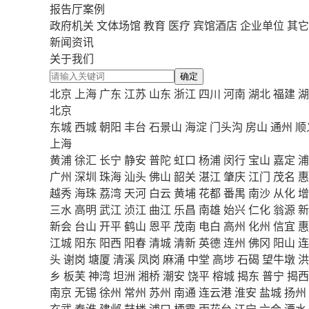
报告厅案例
政府机关
文体场馆
教育
医疗
宾馆酒店
企业单位
其它
新闻资讯
关于我们
确定
北京
上海
广东
江苏
山东
浙江
四川
河南
湖北
福建
湖
北京
东城
西城
朝阳
丰台
石景山
海淀
门头沟
房山
通州
顺
上海
黄浦
徐汇
长宁
静安
普陀
虹口
杨浦
闵行
宝山
嘉定
浦
广州
深圳
珠海
汕头
佛山
韶关
湛江
肇庆
江门
茂名
惠
越秀
海珠
荔湾
天河
白云
黄埔
花都
番禺
南沙
从化
增
三水
高明
武江
浈江
曲江
乐昌
南雄
始兴
仁化
翁源
新
新会
台山
开平
鹤山
恩平
茂南
电白
高州
化州
信宜
惠
江城
阳东
阳西
阳春
清城
清新
英德
连州
佛冈
阳山
连
头
谢岗
塘厦
清溪
凤岗
麻涌
中堂
高埗
石碣
望牛墩
洪
乡
板芙
神湾
坦洲
湘桥
潮安
饶平
榕城
揭东
普宁
揭西
南京
无锡
徐州
常州
苏州
南通
连云港
淮安
盐城
扬州
玄武
秦淮
建邺
鼓楼
浦口
栖霞
雨花台
江宁
六合
溧水