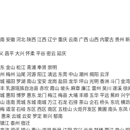
南
安徽
河北
陕西
江西
辽宁
重庆
云南
广西
山西
内蒙古
贵州
新
义
昌平
大兴
怀柔
平谷
密云
延庆
东
金山
松江
青浦
奉贤
崇明
州
梅州
汕尾
河源
阳江
清远
东莞
中山
潮州
揭阳
云浮
城
福田
罗湖
南山
宝安
龙岗
盐田
龙华
坪山
光明
香洲
斗门
金湾
丰
乳源瑶族自治县
赤坎
霞山
坡头
麻章
廉江
雷州
吴川
遂溪
徐
城
惠阳
博罗
惠东
龙门
梅江
梅县
大埔
丰顺
五华
平远
蕉岭
兴宁
山
连南
莞城
东城
南城
万江
石龙
石排
茶山
企石
桥头
东坑
横沥
梅
道滘
石岐
东区
西区
南区
五桂山
火炬开发区
黄圃
南头
东凤
惠来
云城
云安
罗定
新兴
郁南
镇江
泰州
宿迁
高淳
梁溪
锡山
惠山
滨湖
新吴
江阴
宜兴
云龙
鼓楼
贾汪
泉山
铜