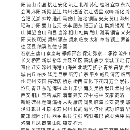
阳
赫山
南县
桃江
安化
沅江
北湖
苏仙
桂阳
宜章
永兴
会同
麻阳
新晃
芷江
靖州
通道
洪江
娄星
双峰
新化
冷
合肥
芜湖
蚌埠
淮南
马鞍山
淮北
铜陵
安庆
黄山
滁州
瑶海
庐阳
蜀山
包河
长丰
肥东
肥西
庐江
巢湖
镜湖
弋
山
博望
含山
和县
当涂
相山
杜集
烈山
濉溪
铜官
义安
阳
天长
明光
颍州
颍东
颍泉
临泉
太和
阜南
颍上
界首
德
泾县
绩溪
旌德
宁国
石家庄
唐山
秦皇岛
邯郸
邢台
保定
张家口
承德
沧州
长安
桥西
新华
裕华
井陉
矿区
藁城
鹿泉
栾城
正定
行
遵化
迁安
滦州
海港
山海关
北戴河
抚宁
青龙
昌黎
卢
城
内丘
柏乡
隆尧
巨鹿
新河
广宗
平乡
威县
清河
临西
州
定州
安国
高碑店
桥东
桥西
宣化
下花园
万全
崇礼
沧县
青县
东光
海兴
盐山
肃宁
南皮
吴桥
献县
孟村
泊
西安
铜川
宝鸡
咸阳
渭南
延安
汉中
榆林
安康
商洛
新城
碑林
莲湖
灞桥
未央
雁塔
阎良
临潼
长安
高陵
鄠
泾阳
乾县
礼泉
永寿
彬州
长武
旬邑
淳化
武功
临渭
华
南郑
城固
洋县
西乡
勉县
宁强
略阳
镇巴
留坝
佛坪
榆
洛南
丹凤
商南
山阳
镇安
柞水
南昌
景德镇
萍乡
九江
新余
鹰潭
赣州
吉安
宜春
抚州