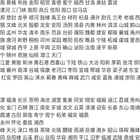
南
普格
布拖
金阳
昭觉
喜德
冕宁
越西
甘洛
美姑
雷波
漯河
三门峡
南阳
商丘
信阳
周口
驻马店
郑
登封
龙亭
顺河
鼓楼
禹王台
祥符
杞县
通许
尉氏
兰考
老城
西
钢
文峰
北关
殷都
龙安
安阳
汤阴
滑县
内黄
林州
淇滨
山城
鹤山
阳
孟州
华龙
清丰
南乐
范县
台前
濮阳
魏都
建安
鄢陵
襄城
禹州
旗
唐河
新野
桐柏
邓州
梁园
睢阳
民权
睢县
宁陵
柘城
虞城
夏邑
城
驿城
西平
上蔡
平舆
正阳
确山
泌阳
汝南
遂平
新蔡
宁
随州
恩施
仙桃
潜江
天门
江夏
黄陂
新洲
黄石港
西塞山
下陆
铁山
大冶
阳新
茅箭
张湾
郧
城
襄州
南漳
谷城
保康
老河口
枣阳
宜城
鄂城
华容
梁子湖
东宝
红安
罗田
英山
浠水
蕲春
黄梅
麻城
武穴
咸安
嘉鱼
通城
崇阳
潭
福清
长乐
思明
海沧
湖里
集美
同安
翔安
城厢
涵江
荔城
秀屿
化
金门
石狮
晋江
南安
芗城
龙文
云霄
漳浦
诏安
长泰
东山
南靖
霞浦
古田
屏南
寿宁
周宁
柘荣
福安
福鼎
永州
怀化
娄底
湘西
峰
天元
渌口
攸县
茶陵
炎陵
醴陵
雨湖
岳塘
湘乡
韶山
珠晖
雁峰
冈
岳阳楼
云溪
君山
岳阳
华容
湘阴
平江
汨罗
临湘
武陵
鼎城
安