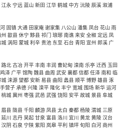
江永
宁远
蓝山
新田
江华
鹤城
中方
沅陵
辰溪
溆浦
河
固镇
大通
田家庵
谢家集
八公山
潘集
凤台
花山
雨
徽州
歙县
休宁
黟县
祁门
琅琊
南谯
来安
全椒
定远
凤
谯城
涡阳
蒙城
利辛
贵池
东至
石台
青阳
宣州
郎溪
广
路北
古冶
开平
丰南
丰润
曹妃甸
滦南
乐亭
迁西
玉田
鸡泽
广平
馆陶
魏县
曲周
武安
襄都
信都
任泽
南和
临
容城
涞源
望都
安新
易县
曲阳
蠡县
顺平
博野
雄县
涿
手营子
承德
兴隆
滦平
隆化
丰宁
宽城
围场
新华
运河
桃城
冀州
枣强
武邑
武强
饶阳
安平
故城
景县
阜城
眉县
陇县
千阳
麟游
凤县
太白
秦都
杨陵
渭城
三原
延川
志丹
吴起
甘泉
富县
洛川
宜川
黄龙
黄陵
汉台
汉阴
石泉
宁陕
紫阳
岚皋
平利
镇坪
旬阳
白河
商州