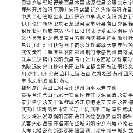
巴塘
乡城
稻城
得荣
西昌
木里
盐源
德昌
会理
会东
宁
郑州
开封
洛阳
平顶山
安阳
鹤壁
新乡
焦作
濮阳
许昌
中原
二七
管城
金水
上街
惠济
中牟
巩义
荥阳
新密
新
伊川
偃师
新华
卫东
石龙
湛河
宝丰
叶县
鲁山
郏县
舞
封丘
长垣
解放
中站
马村
山阳
修武
博爱
武陟
温县
沁
义马
灵宝
卧龙
宛城
南召
方城
西峡
镇平
内乡
淅川
社
息县
川汇
淮阳
扶沟
西华
商水
沈丘
郸城
太康
鹿邑
项
武汉
黄石
十堰
宜昌
襄阳
鄂州
荆门
孝感
荆州
黄冈
咸
江岸
江汉
硚口
汉阳
武昌
青山
洪山
东西湖
汉南
蔡甸
夷陵
远安
兴山
秭归
长阳
五峰
宜都
当阳
枝江
襄城
樊
川
沙市
荆州
公安
监利
江陵
石首
洪湖
松滋
黄州
团风
丰
来凤
鹤峰
仙桃
潜江
福州
厦门
莆田
三明
泉州
漳州
南平
龙岩
宁德
鼓楼
台江
仓山
马尾
晋安
闽侯
连江
罗源
闽清
永泰
平
泰宁
建宁
永安
丰泽
鲤城
洛江
泉港
惠安
安溪
永春
德
武夷山
建瓯
新罗
永定
长汀
上杭
武平
连城
漳平
蕉城
长沙
株洲
湘潭
衡阳
邵阳
岳阳
常德
张家界
益阳
郴州
芙蓉
天心
岳麓
开福
雨花
望城
浏阳
宁乡
荷塘
芦淞
石
大祥
北塔
邵东
新邵
邵阳
隆回
洞口
绥宁
新宁
城步
武