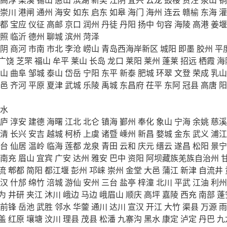
崇川
港闸
通州
海安
如东
启东
如皋
海门
海州
连云
赣榆
东海
灌
都
宝应
仪征
高邮
京口
润州
丹徒
丹阳
扬中
句容
海陵
高港
姜堰
照
临沂
德州
聊城
滨州
菏泽
阴
商河
市南
市北
李沧
崂山
青岛西海岸新区
城阳
即墨
胶州
平
广饶
芝罘
福山
牟平
莱山
长岛
龙口
莱阳
莱州
蓬莱
招远
栖霞
海
山
曲阜
邹城
泰山
岱岳
宁阳
东平
新泰
肥城
环翠
文登
荣成
乳山
邑
齐河
平原
夏津
武城
乐陵
禹城
东昌府
茌平
东阿
冠县
高唐
阳
水
庐
淳安
建德
海曙
江北
北仑
镇海
鄞州
奉化
象山
宁海
余姚
慈溪
清
长兴
安吉
越城
柯桥
上虞
诸暨
嵊州
新昌
婺城
金东
武义
浦江
台
仙居
温岭
临海
莲都
龙泉
青田
云和
庆元
缙云
遂昌
松阳
景宁
南充
眉山
宜宾
广安
达州
雅安
巴中
资阳
阿坝藏族羌族自治州
流
郫都
简阳
都江堰
彭州
邛崃
崇州
金堂
大邑
蒲江
新津
自流井
汉
什邡
绵竹
涪城
游仙
安州
三台
盐亭
梓潼
北川
平武
江油
利州
为
井研
夹江
沐川
峨边
马边
峨眉山
顺庆
高坪
嘉陵
西充
南部
蓬
前锋
岳池
武胜
邻水
华蓥
通川
达川
宣汉
开江
大竹
渠县
万源
雨
盖
红原
壤塘
汶川
理县
茂县
松潘
九寨沟
黑水
康定
泸定
丹巴
九