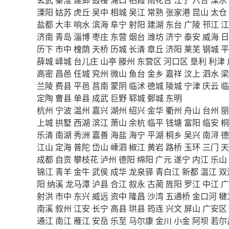
溧阳
姑苏
虎丘
吴中
相城
吴江
常熟
张家港
昆山
太仓
盐都
大丰
响水
滨海
阜宁
射阳
建湖
东台
广陵
邗江
江
济南
青岛
淄博
枣庄
东营
烟台
潍坊
济宁
泰安
威海
日
历下
市中
槐荫
天桥
历城
长清
章丘
济阳
莱芜
钢城
平
薛城
峄城
台儿庄
山亭
滕州
东营区
河口区
垦利
利津
高密
昌邑
任城
兖州
微山
鱼台
金乡
嘉祥
汶上
泗水
梁
兰陵
费县
平邑
莒南
蒙阴
临沭
德城
陵城
宁津
庆云
临
定陶
曹县
单县
成武
巨野
郓城
鄄城
东明
杭州
宁波
温州
嘉兴
湖州
绍兴
金华
衢州
舟山
台州
丽
上城
拱墅
西湖
滨江
萧山
余杭
临平
钱塘
富阳
临安
桐
乐清
南湖
秀洲
嘉善
海盐
海宁
平湖
桐乡
吴兴
南浔
德
江山
定海
普陀
岱山
嵊泗
椒江
黄岩
路桥
玉环
三门
天
成都
自贡
攀枝花
泸州
德阳
绵阳
广元
遂宁
内江
乐山
锦江
青羊
金牛
武侯
成华
龙泉驿
青白江
新都
温江
双
阳
纳溪
龙马潭
泸县
合江
叙永
古蔺
旌阳
罗江
中江
广
射洪
市中
东兴
威远
资中
隆昌
沙湾
五通桥
金口河
犍
南溪
叙州
江安
长宁
高县
珙县
筠连
兴文
屏山
广安区
通江
南江
雁江
安岳
乐至
马尔康
金川
小金
阿坝
若尔