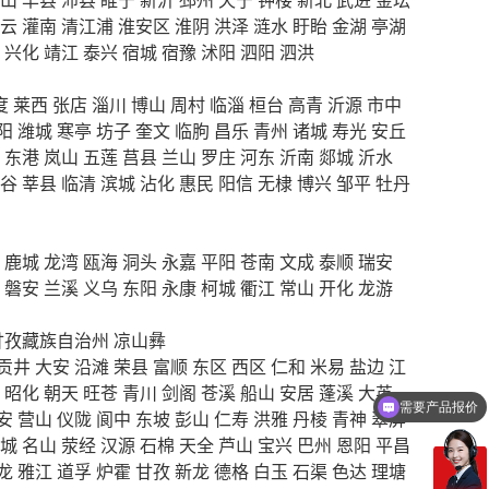
云
灌南
清江浦
淮安区
淮阴
洪泽
涟水
盱眙
金湖
亭湖
兴化
靖江
泰兴
宿城
宿豫
沭阳
泗阳
泗洪
度
莱西
张店
淄川
博山
周村
临淄
桓台
高青
沂源
市中
阳
潍城
寒亭
坊子
奎文
临朐
昌乐
青州
诸城
寿光
安丘
东港
岚山
五莲
莒县
兰山
罗庄
河东
沂南
郯城
沂水
谷
莘县
临清
滨城
沾化
惠民
阳信
无棣
博兴
邹平
牡丹
鹿城
龙湾
瓯海
洞头
永嘉
平阳
苍南
文成
泰顺
瑞安
磐安
兰溪
义乌
东阳
永康
柯城
衢江
常山
开化
龙游
甘孜藏族自治州
凉山彝
贡井
大安
沿滩
荣县
富顺
东区
西区
仁和
米易
盐边
江
昭化
朝天
旺苍
青川
剑阁
苍溪
船山
安居
蓬溪
大英
需要产品报价
安
营山
仪陇
阆中
东坡
彭山
仁寿
洪雅
丹棱
青神
翠屏
城
名山
荥经
汉源
石棉
天全
芦山
宝兴
巴州
恩阳
平昌
龙
雅江
道孚
炉霍
甘孜
新龙
德格
白玉
石渠
色达
理塘