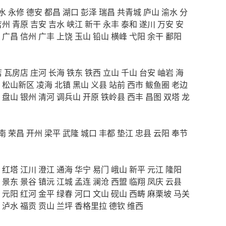
水
永修
德安
都昌
湖口
彭泽
瑞昌
共青城
庐山
渝水
分
吉州
青原
吉安
吉水
峡江
新干
永丰
泰和
遂川
万安
安
广昌
信州
广丰
上饶
玉山
铅山
横峰
弋阳
余干
鄱阳
店
瓦房店
庄河
长海
铁东
铁西
立山
千山
台安
岫岩
海
松山新区
凌海
北镇
黑山
义县
站前
西市
鲅鱼圈
老边
盘山
银州
清河
调兵山
开原
铁岭县
西丰
昌图
双塔
龙
南
荣昌
开州
梁平
武隆
城口
丰都
垫江
忠县
云阳
奉节
红塔
江川
澄江
通海
华宁
易门
峨山
新平
元江
隆阳
景东
景谷
镇沅
江城
孟连
澜沧
西盟
临翔
凤庆
云县
元阳
红河
金平
绿春
河口
文山
砚山
西畴
麻栗坡
马关
泸水
福贡
贡山
兰坪
香格里拉
德钦
维西