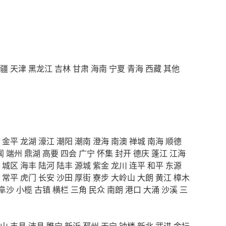
疆
天津
黑龙江
吉林
甘肃
海南
宁夏
青海
西藏
其他
金平
龙湖
濠江
潮阳
潮南
澄海
南澳
禅城
南海
顺德
闻
端州
鼎湖
高要
四会
广宁
怀集
封开
德庆
蓬江
江海
城区
海丰
陆河
陆丰
源城
紫金
龙川
连平
和平
东源
常平
虎门
长安
沙田
厚街
寮步
大岭山
大朗
黄江
樟木
阜沙
小榄
古镇
横栏
三角
民众
南朗
港口
大涌
沙溪
三
山
丰县
沛县
睢宁
新沂
邳州
天宁
钟楼
新北
武进
金坛