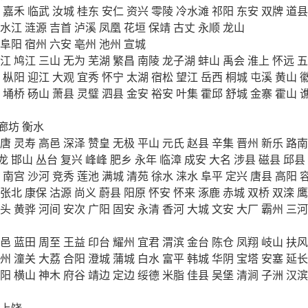
嘉禾
临武
汝城
桂东
安仁
资兴
零陵
冷水滩
祁阳
东安
双牌
道县
水江
涟源
吉首
泸溪
凤凰
花垣
保靖
古丈
永顺
龙山
阜阳
宿州
六安
亳州
池州
宣城
江
鸠江
三山
无为
芜湖
繁昌
南陵
龙子湖
蚌山
禹会
淮上
怀远
五
枞阳
迎江
大观
宜秀
怀宁
太湖
宿松
望江
岳西
桐城
屯溪
黄山
埇桥
砀山
萧县
灵璧
泗县
金安
裕安
叶集
霍邱
舒城
金寨
霍山
廊坊
衡水
唐
灵寿
高邑
深泽
赞皇
无极
平山
元氏
赵县
辛集
晋州
新乐
路南
龙
邯山
丛台
复兴
峰峰
肥乡
永年
临漳
成安
大名
涉县
磁县
邱县
南宫
沙河
竞秀
莲池
满城
清苑
徐水
涞水
阜平
定兴
唐县
高阳
张北
康保
沽源
尚义
蔚县
阳原
怀安
怀来
涿鹿
赤城
双桥
双滦
鹰
头
黄骅
河间
安次
广阳
固安
永清
香河
大城
文安
大厂
霸州
三河
邑
蓝田
周至
王益
印台
耀州
宜君
渭滨
金台
陈仓
凤翔
岐山
扶风
州
潼关
大荔
合阳
澄城
蒲城
白水
富平
韩城
华阴
宝塔
安塞
延长
阳
横山
神木
府谷
靖边
定边
绥德
米脂
佳县
吴堡
清涧
子洲
汉滨
上饶