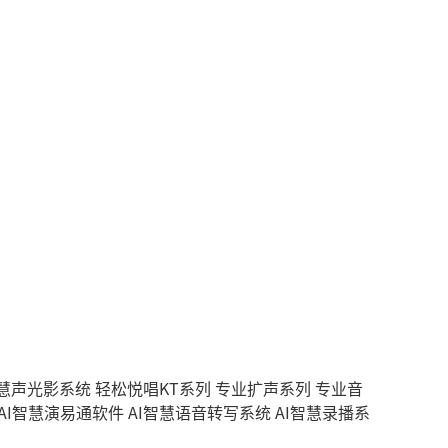
智慧声光影系统
轻松悦唱KT系列
专业扩声系列
专业音
AI智慧演易通软件
AI智慧语音转写系统
AI智慧录播系