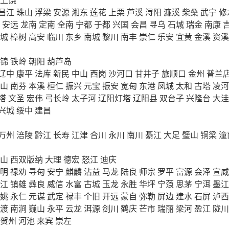
昌江
珠山
浮梁
安源
湘东
莲花
上栗
芦溪
浔阳
濂溪
柴桑
武宁
修
安远
龙南
定南
全南
宁都
于都
兴国
会昌
寻乌
石城
瑞金
南康
城
樟树
高安
临川
东乡
南城
黎川
南丰
崇仁
乐安
宜黄
金溪
资溪
锦
铁岭
朝阳
葫芦岛
辽中
康平
法库
新民
中山
西岗
沙河口
甘井子
旅顺口
金州
普兰
山
南芬
本溪
桓仁
振兴
元宝
振安
宽甸
东港
凤城
太和
古塔
凌河
塔
文圣
宏伟
弓长岭
太子河
辽阳灯塔
辽阳县
双台子
兴隆台
大洼
兴城
绥中
建昌
万州
涪陵
黔江
长寿
江津
合川
永川
南川
綦江
大足
璧山
铜梁
潼
山
西双版纳
大理
德宏
怒江
迪庆
明
禄劝
寻甸
安宁
麒麟
沾益
马龙
陆良
师宗
罗平
富源
会泽
宣威
江
镇雄
彝良
威信
水富
古城
玉龙
永胜
华坪
宁蒗
思茅
宁洱
墨江
姚
永仁
元谋
武定
禄丰
个旧
开远
蒙自
弥勒
屏边
建水
石屏
泸西
渡
南涧
巍山
永平
云龙
洱源
剑川
鹤庆
芒市
瑞丽
梁河
盈江
陇川
贺州
河池
来宾
崇左