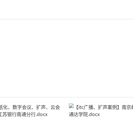
轻松悦唱KT系列
专业扩声系列
专业音箱系列
智慧影片放映系统
wifi无线会议系列
AI全数字会议系统
数字化会议设备
同声传译系列
AI智慧无纸化会议系统