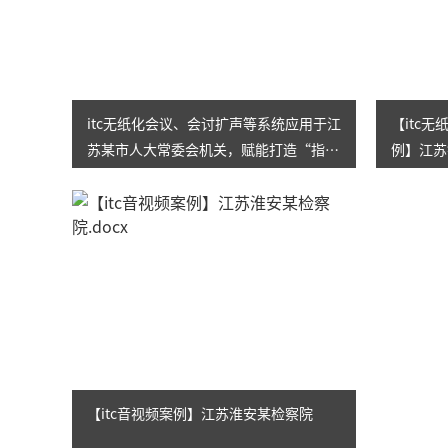
itc无纸化会议、会讨扩声等系统应用于江
【itc
苏某市人大常委会机关，赋能打造“指
例】江苏
尖”履职新模式！
【itc音视频案例】江苏淮安某检察院