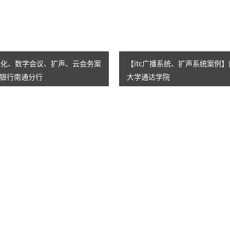
AI智慧演易通软件
AI智慧语音转写系统
AI智慧录播系统
无纸化、数字会议、扩声、云会务案
【itc广播系统、扩声系统案例
银行南通分行
大学通达学院
庭审录播
智能AI会议纪要系列
智慧党建系列
讯笛会议系列
小间距LED显示屏