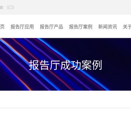
台
页
报告厅应用
报告厅产品
报告厅案例
新闻资讯
关
AI智慧视频会议系统
政府机关
AI智慧会议平板
文体场馆
报告厅成功案例
视频会议配件
教育
AI智慧会议平板itchub
医疗
卓越演出系列
宾馆酒店
AI智慧沉浸式扩声系统
企业单位
AI智慧声光影系统
其它