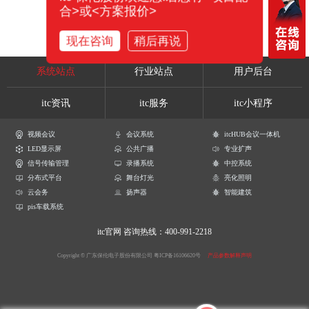
合>或<方案报价>
现在咨询
稍后再说
系统站点
行业站点
用户后台
itc资讯
itc服务
itc小程序
视频会议
会议系统
itcHUB会议一体机
LED显示屏
公共广播
专业扩声
信号传输管理
录播系统
中控系统
分布式平台
舞台灯光
亮化照明
云会务
扬声器
智能建筑
pis车载系统
itc官网
咨询热线：400-991-2218
Copyright © 广东保伦电子股份有限公司
粤ICP备16106620号
产品参数解释声明