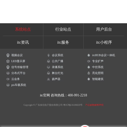
系统站点
行业站点
用户后台
itc资讯
itc服务
itc小程序
视频会议
会议系统
itcHUB会议一体机
LED显示屏
公共广播
专业扩声
信号传输管理
录播系统
中控系统
分布式平台
舞台灯光
亮化照明
云会务
扬声器
智能建筑
pis车载系统
itc官网
咨询热线：400-991-2218
Copyright © 广东保伦电子股份有限公司
粤ICP备16106620号
产品参数解释声明