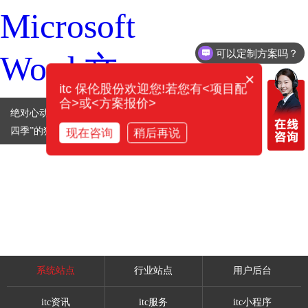
可以定制方案吗？
×
itc 保伦股份欢迎您!若您有<项目配
合>或<方案报价>
绝对心动！itc带你体验“云上一天，草原
四季”的独特美域！
现在咨询
稍后再说
系统站点
行业站点
用户后台
itc资讯
itc服务
itc小程序