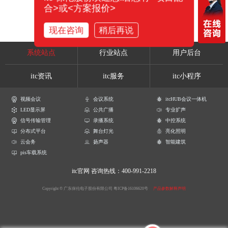
合>或<方案报价>
现在咨询
稍后再说
系统站点
行业站点
用户后台
itc资讯
itc服务
itc小程序
视频会议
会议系统
itcHUB会议一体机
LED显示屏
公共广播
专业扩声
信号传输管理
录播系统
中控系统
分布式平台
舞台灯光
亮化照明
云会务
扬声器
智能建筑
pis车载系统
itc官网
咨询热线：400-991-2218
Copyright © 广东保伦电子股份有限公司
粤ICP备16106620号
产品参数解释声明