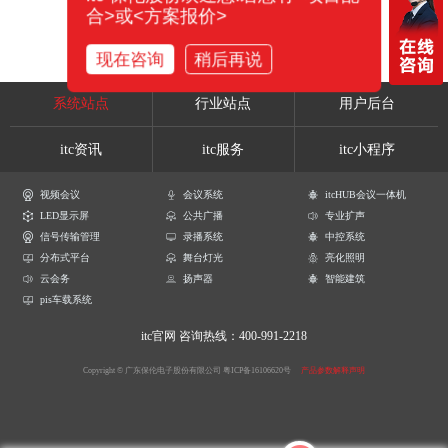
合>或<方案报价>
现在咨询
稍后再说
系统站点
行业站点
用户后台
itc资讯
itc服务
itc小程序
视频会议
会议系统
itcHUB会议一体机
LED显示屏
公共广播
专业扩声
信号传输管理
录播系统
中控系统
分布式平台
舞台灯光
亮化照明
云会务
扬声器
智能建筑
pis车载系统
itc官网
咨询热线：400-991-2218
Copyright © 广东保伦电子股份有限公司
粤ICP备16106620号
产品参数解释声明