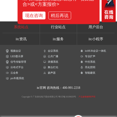
合>或<方案报价>
现在咨询
稍后再说
系统站点
行业站点
用户后台
itc资讯
itc服务
itc小程序
视频会议
会议系统
itcHUB会议一体机
LED显示屏
公共广播
专业扩声
信号传输管理
录播系统
中控系统
分布式平台
舞台灯光
亮化照明
云会务
扬声器
智能建筑
pis车载系统
itc官网
咨询热线：400-991-2218
Copyright © 广东保伦电子股份有限公司
粤ICP备16106620号
产品参数解释声明