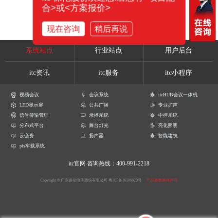
合>或<方案报价>
现在咨询
稍后再说
系统站点
行业站点
用户后台
itc资讯
itc服务
itc小程序
视频会议
会议系统
itcHUB会议一体机
LED显示屏
公共广播
专业扩声
信号传输管理
录播系统
中控系统
分布式平台
舞台灯光
亮化照明
云会务
扬声器
智能建筑
pis车载系统
itc官网
咨询热线：400-991-2218
Copyright © 广东保伦电子股份有限公司
粤ICP备16106620号
产品参数解释声明