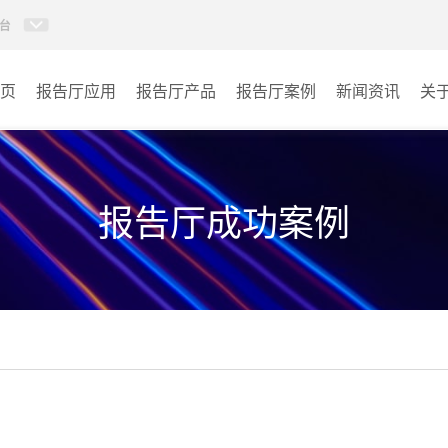
台
页
报告厅应用
报告厅产品
报告厅案例
新闻资讯
关
AI智慧视频会议系统
政府机关
AI智慧会议平板
文体场馆
报告厅成功案例
视频会议配件
教育
AI智慧会议平板itchub
医疗
卓越演出系列
宾馆酒店
AI智慧沉浸式扩声系统
企业单位
AI智慧声光影系统
其它