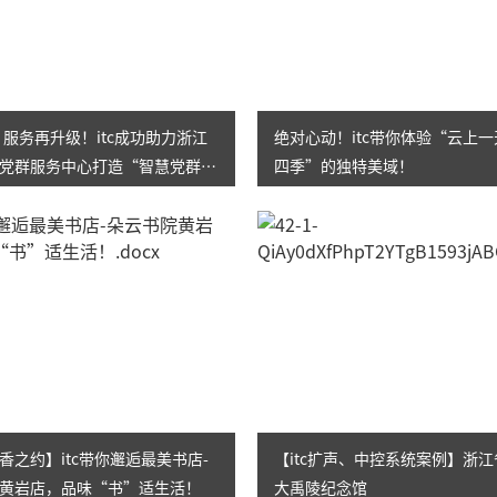
AI智慧演易通软件
AI智慧语音转写系统
AI智慧录播系统
㎡！服务再升级！itc成功助力浙江
绝对心动！itc带你体验“云上
党群服务中心打造“智慧党群之
四季”的独特美域！
庭审录播
智能AI会议纪要系列
智慧党建系列
讯笛会议系列
小间距LED显示屏
香之约】itc带你邂逅最美书店-
【itc扩声、中控系统案例】浙
黄岩店，品味“书”适生活！
大禹陵纪念馆