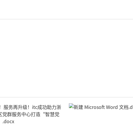
轻松悦唱KT系列
专业扩声系列
专业音箱系列
智慧影片放映系统
wifi无线会议系列
AI全数字会议系统
数字化会议设备
同声传译系列
AI智慧无纸化会议系统