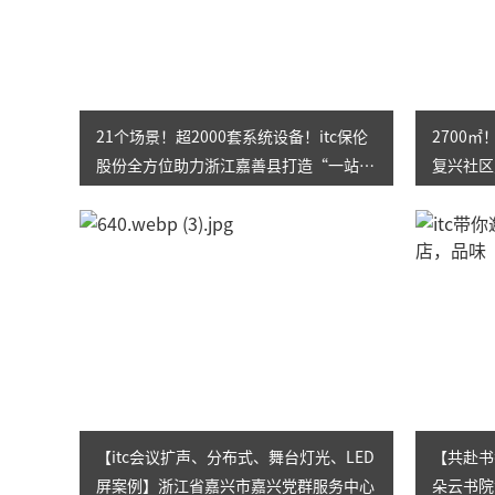
21个场景！超2000套系统设备！itc保伦
2700
股份全方位助力浙江嘉善县打造“一站
复兴社区
式”社会治理综合服务中心
家”！
【itc会议扩声、分布式、舞台灯光、LED
【共赴书
屏案例】浙江省嘉兴市嘉兴党群服务中心
朵云书院