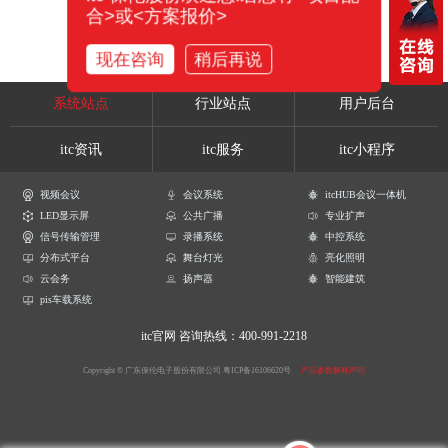
合>或<方案报价>
现在咨询
稍后再说
系统站点
行业站点
用户后台
itc资讯
itc服务
itc小程序
视频会议
会议系统
itcHUB会议一体机
LED显示屏
公共广播
专业扩声
信号传输管理
录播系统
中控系统
分布式平台
舞台灯光
亮化照明
云会务
扬声器
智能建筑
pis车载系统
itc官网
咨询热线：400-991-2218
Copyright © 广东保伦电子股份有限公司
粤ICP备16106620号
产品参数解释声明