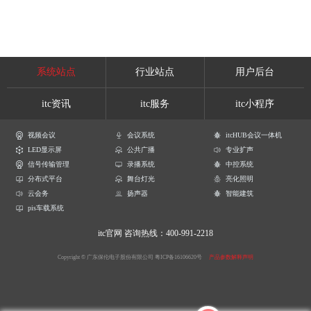
系统站点
行业站点
用户后台
itc资讯
itc服务
itc小程序
视频会议
会议系统
itcHUB会议一体机
LED显示屏
公共广播
专业扩声
信号传输管理
录播系统
中控系统
分布式平台
舞台灯光
亮化照明
云会务
扬声器
智能建筑
pis车载系统
itc官网
咨询热线：400-991-2218
Copyright © 广东保伦电子股份有限公司
粤ICP备16106620号
产品参数解释声明