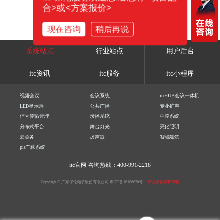
合>或<方案报价>
现在咨询
稍后再说
系统站点
行业站点
用户后台
itc资讯
itc服务
itc小程序
视频会议
会议系统
itcHUB会议一体机
LED显示屏
公共广播
专业扩声
信号传输管理
录播系统
中控系统
分布式平台
舞台灯光
亮化照明
云会务
扬声器
智能建筑
pis车载系统
itc官网
咨询热线：400-991-2218
Copyright © 广东保伦电子股份有限公司
粤ICP备16106620号
产品参数解释声明