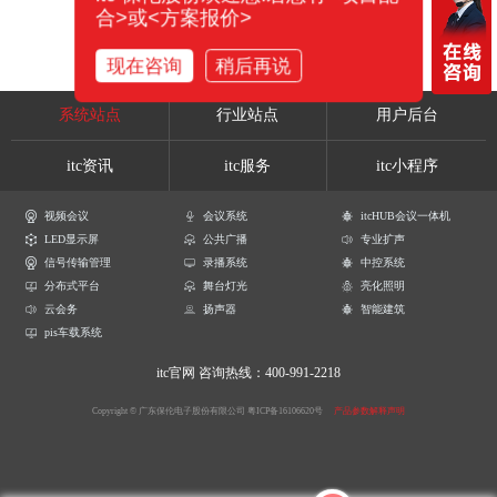
合>或<方案报价>
现在咨询
稍后再说
系统站点
行业站点
用户后台
itc资讯
itc服务
itc小程序
视频会议
会议系统
itcHUB会议一体机
LED显示屏
公共广播
专业扩声
信号传输管理
录播系统
中控系统
分布式平台
舞台灯光
亮化照明
云会务
扬声器
智能建筑
pis车载系统
itc官网
咨询热线：400-991-2218
Copyright © 广东保伦电子股份有限公司
粤ICP备16106620号
产品参数解释声明