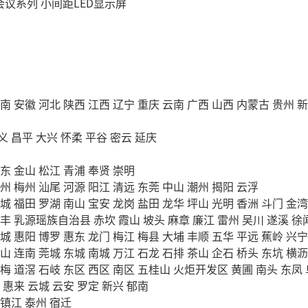
会议系列
小间距LED显示屏
南
安徽
河北
陕西
江西
辽宁
重庆
云南
广西
山西
内蒙古
贵州
新
义
昌平
大兴
怀柔
平谷
密云
延庆
东
金山
松江
青浦
奉贤
崇明
州
梅州
汕尾
河源
阳江
清远
东莞
中山
潮州
揭阳
云浮
城
福田
罗湖
南山
宝安
龙岗
盐田
龙华
坪山
光明
香洲
斗门
金湾
丰
乳源瑶族自治县
赤坎
霞山
坡头
麻章
廉江
雷州
吴川
遂溪
徐
城
惠阳
博罗
惠东
龙门
梅江
梅县
大埔
丰顺
五华
平远
蕉岭
兴宁
山
连南
莞城
东城
南城
万江
石龙
石排
茶山
企石
桥头
东坑
横沥
梅
道滘
石岐
东区
西区
南区
五桂山
火炬开发区
黄圃
南头
东凤
惠来
云城
云安
罗定
新兴
郁南
镇江
泰州
宿迁