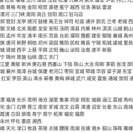
南
普格
布拖
金阳
昭觉
喜德
冕宁
越西
甘洛
美姑
雷波
漯河
三门峡
南阳
商丘
信阳
周口
驻马店
郑
登封
龙亭
顺河
鼓楼
禹王台
祥符
杞县
通许
尉氏
兰考
老城
西
钢
文峰
北关
殷都
龙安
安阳
汤阴
滑县
内黄
林州
淇滨
山城
鹤山
阳
孟州
华龙
清丰
南乐
范县
台前
濮阳
魏都
建安
鄢陵
襄城
禹州
旗
唐河
新野
桐柏
邓州
梁园
睢阳
民权
睢县
宁陵
柘城
虞城
夏邑
城
驿城
西平
上蔡
平舆
正阳
确山
泌阳
汝南
遂平
新蔡
宁
随州
恩施
仙桃
潜江
天门
江夏
黄陂
新洲
黄石港
西塞山
下陆
铁山
大冶
阳新
茅箭
张湾
郧
城
襄州
南漳
谷城
保康
老河口
枣阳
宜城
鄂城
华容
梁子湖
东宝
红安
罗田
英山
浠水
蕲春
黄梅
麻城
武穴
咸安
嘉鱼
通城
崇阳
潭
福清
长乐
思明
海沧
湖里
集美
同安
翔安
城厢
涵江
荔城
秀屿
化
金门
石狮
晋江
南安
芗城
龙文
云霄
漳浦
诏安
长泰
东山
南靖
霞浦
古田
屏南
寿宁
周宁
柘荣
福安
福鼎
永州
怀化
娄底
湘西
峰
天元
渌口
攸县
茶陵
炎陵
醴陵
雨湖
岳塘
湘乡
韶山
珠晖
雁峰