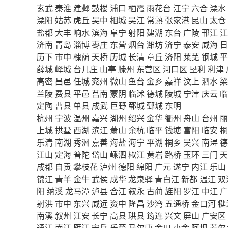
玄武
秦淮
建邺
鼓楼
浦口
栖霞
雨花台
江宁
六合
溧水
溧阳
姑苏
虎丘
吴中
相城
吴江
常熟
张家港
昆山
太仓
盐都
大丰
响水
滨海
阜宁
射阳
建湖
东台
广陵
邗江
江
济南
青岛
淄博
枣庄
东营
烟台
潍坊
济宁
泰安
威海
日
历下
市中
槐荫
天桥
历城
长清
章丘
济阳
莱芜
钢城
平
薛城
峄城
台儿庄
山亭
滕州
东营区
河口区
垦利
利津
高密
昌邑
任城
兖州
微山
鱼台
金乡
嘉祥
汶上
泗水
梁
兰陵
费县
平邑
莒南
蒙阴
临沭
德城
陵城
宁津
庆云
临
定陶
曹县
单县
成武
巨野
郓城
鄄城
东明
杭州
宁波
温州
嘉兴
湖州
绍兴
金华
衢州
舟山
台州
丽
上城
拱墅
西湖
滨江
萧山
余杭
临平
钱塘
富阳
临安
桐
乐清
南湖
秀洲
嘉善
海盐
海宁
平湖
桐乡
吴兴
南浔
德
江山
定海
普陀
岱山
嵊泗
椒江
黄岩
路桥
玉环
三门
天
成都
自贡
攀枝花
泸州
德阳
绵阳
广元
遂宁
内江
乐山
锦江
青羊
金牛
武侯
成华
龙泉驿
青白江
新都
温江
双
阳
纳溪
龙马潭
泸县
合江
叙永
古蔺
旌阳
罗江
中江
广
射洪
市中
东兴
威远
资中
隆昌
沙湾
五通桥
金口河
犍
南溪
叙州
江安
长宁
高县
珙县
筠连
兴文
屏山
广安区
通江
南江
雁江
安岳
乐至
马尔康
金川
小金
阿坝
若尔