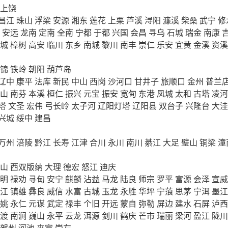
上饶
昌江
珠山
浮梁
安源
湘东
莲花
上栗
芦溪
浔阳
濂溪
柴桑
武宁
修
安远
龙南
定南
全南
宁都
于都
兴国
会昌
寻乌
石城
瑞金
南康
城
樟树
高安
临川
东乡
南城
黎川
南丰
崇仁
乐安
宜黄
金溪
资溪
锦
铁岭
朝阳
葫芦岛
辽中
康平
法库
新民
中山
西岗
沙河口
甘井子
旅顺口
金州
普兰
山
南芬
本溪
桓仁
振兴
元宝
振安
宽甸
东港
凤城
太和
古塔
凌河
塔
文圣
宏伟
弓长岭
太子河
辽阳灯塔
辽阳县
双台子
兴隆台
大洼
兴城
绥中
建昌
万州
涪陵
黔江
长寿
江津
合川
永川
南川
綦江
大足
璧山
铜梁
潼
山
西双版纳
大理
德宏
怒江
迪庆
明
禄劝
寻甸
安宁
麒麟
沾益
马龙
陆良
师宗
罗平
富源
会泽
宣威
江
镇雄
彝良
威信
水富
古城
玉龙
永胜
华坪
宁蒗
思茅
宁洱
墨江
姚
永仁
元谋
武定
禄丰
个旧
开远
蒙自
弥勒
屏边
建水
石屏
泸西
渡
南涧
巍山
永平
云龙
洱源
剑川
鹤庆
芒市
瑞丽
梁河
盈江
陇川
贺州
河池
来宾
崇左