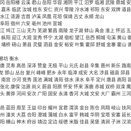
冈
岳阳楼
云溪
君山
岳阳
华容
湘阴
平江
汨罗
临湘
武陵
鼎城
安
嘉禾
临武
汝城
桂东
安仁
资兴
零陵
冷水滩
祁阳
东安
双牌
道县
水江
涟源
吉首
泸溪
凤凰
花垣
保靖
古丈
永顺
龙山
阜阳
宿州
六安
亳州
池州
宣城
江
鸠江
三山
无为
芜湖
繁昌
南陵
龙子湖
蚌山
禹会
淮上
怀远
五
枞阳
迎江
大观
宜秀
怀宁
太湖
宿松
望江
岳西
桐城
屯溪
黄山
埇桥
砀山
萧县
灵璧
泗县
金安
裕安
叶集
霍邱
舒城
金寨
霍山
廊坊
衡水
唐
灵寿
高邑
深泽
赞皇
无极
平山
元氏
赵县
辛集
晋州
新乐
路南
龙
邯山
丛台
复兴
峰峰
肥乡
永年
临漳
成安
大名
涉县
磁县
邱县
南宫
沙河
竞秀
莲池
满城
清苑
徐水
涞水
阜平
定兴
唐县
高阳
张北
康保
沽源
尚义
蔚县
阳原
怀安
怀来
涿鹿
赤城
双桥
双滦
鹰
头
黄骅
河间
安次
广阳
固安
永清
香河
大城
文安
大厂
霸州
三河
邑
蓝田
周至
王益
印台
耀州
宜君
渭滨
金台
陈仓
凤翔
岐山
扶风
州
潼关
大荔
合阳
澄城
蒲城
白水
富平
韩城
华阴
宝塔
安塞
延长
阳
横山
神木
府谷
靖边
定边
绥德
米脂
佳县
吴堡
清涧
子洲
汉滨