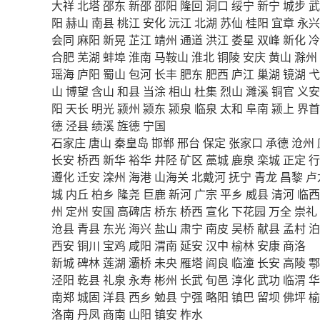
大祥
北塔
邵东
新邵
邵阳
隆回
洞口
绥宁
新宁
城步
武
阳
赫山
南县
桃江
安化
沅江
北湖
苏仙
桂阳
宜章
永兴
会同
麻阳
新晃
芷江
靖州
通道
洪江
娄星
双峰
新化
冷
合肥
芜湖
蚌埠
淮南
马鞍山
淮北
铜陵
安庆
黄山
滁州
瑶海
庐阳
蜀山
包河
长丰
肥东
肥西
庐江
巢湖
镜湖
弋
山
博望
含山
和县
当涂
相山
杜集
烈山
濉溪
铜官
义安
阳
天长
明光
颍州
颍东
颍泉
临泉
太和
阜南
颍上
界首
德
泾县
绩溪
旌德
宁国
石家庄
唐山
秦皇岛
邯郸
邢台
保定
张家口
承德
沧州
长安
桥西
新华
裕华
井陉
矿区
藁城
鹿泉
栾城
正定
行
遵化
迁安
滦州
海港
山海关
北戴河
抚宁
青龙
昌黎
卢
城
内丘
柏乡
隆尧
巨鹿
新河
广宗
平乡
威县
清河
临西
州
定州
安国
高碑店
桥东
桥西
宣化
下花园
万全
崇礼
沧县
青县
东光
海兴
盐山
肃宁
南皮
吴桥
献县
孟村
泊
西安
铜川
宝鸡
咸阳
渭南
延安
汉中
榆林
安康
商洛
新城
碑林
莲湖
灞桥
未央
雁塔
阎良
临潼
长安
高陵
鄠
泾阳
乾县
礼泉
永寿
彬州
长武
旬邑
淳化
武功
临渭
华
南郑
城固
洋县
西乡
勉县
宁强
略阳
镇巴
留坝
佛坪
榆
洛南
丹凤
商南
山阳
镇安
柞水