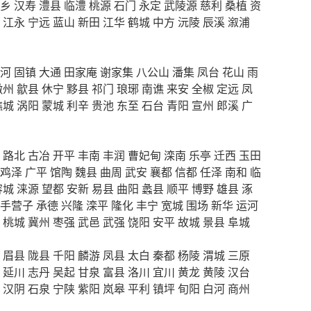
乡
汉寿
澧县
临澧
桃源
石门
永定
武陵源
慈利
桑植
资
江永
宁远
蓝山
新田
江华
鹤城
中方
沅陵
辰溪
溆浦
河
固镇
大通
田家庵
谢家集
八公山
潘集
凤台
花山
雨
徽州
歙县
休宁
黟县
祁门
琅琊
南谯
来安
全椒
定远
凤
谯城
涡阳
蒙城
利辛
贵池
东至
石台
青阳
宣州
郎溪
广
路北
古冶
开平
丰南
丰润
曹妃甸
滦南
乐亭
迁西
玉田
鸡泽
广平
馆陶
魏县
曲周
武安
襄都
信都
任泽
南和
临
容城
涞源
望都
安新
易县
曲阳
蠡县
顺平
博野
雄县
涿
手营子
承德
兴隆
滦平
隆化
丰宁
宽城
围场
新华
运河
桃城
冀州
枣强
武邑
武强
饶阳
安平
故城
景县
阜城
眉县
陇县
千阳
麟游
凤县
太白
秦都
杨陵
渭城
三原
延川
志丹
吴起
甘泉
富县
洛川
宜川
黄龙
黄陵
汉台
汉阴
石泉
宁陕
紫阳
岚皋
平利
镇坪
旬阳
白河
商州