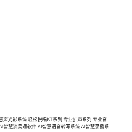
智慧声光影系统
轻松悦唱KT系列
专业扩声系列
专业音
AI智慧演易通软件
AI智慧语音转写系统
AI智慧录播系