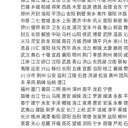
巴塘
乡城
稻城
得荣
西昌
木里
盐源
德昌
会理
会东
宁
郑州
开封
洛阳
平顶山
安阳
鹤壁
新乡
焦作
濮阳
许昌
中原
二七
管城
金水
上街
惠济
中牟
巩义
荥阳
新密
新
伊川
偃师
新华
卫东
石龙
湛河
宝丰
叶县
鲁山
郏县
舞
封丘
长垣
解放
中站
马村
山阳
修武
博爱
武陟
温县
沁
义马
灵宝
卧龙
宛城
南召
方城
西峡
镇平
内乡
淅川
社
息县
川汇
淮阳
扶沟
西华
商水
沈丘
郸城
太康
鹿邑
项
武汉
黄石
十堰
宜昌
襄阳
鄂州
荆门
孝感
荆州
黄冈
咸
江岸
江汉
硚口
汉阳
武昌
青山
洪山
东西湖
汉南
蔡甸
夷陵
远安
兴山
秭归
长阳
五峰
宜都
当阳
枝江
襄城
樊
川
沙市
荆州
公安
监利
江陵
石首
洪湖
松滋
黄州
团风
丰
来凤
鹤峰
仙桃
潜江
福州
厦门
莆田
三明
泉州
漳州
南平
龙岩
宁德
鼓楼
台江
仓山
马尾
晋安
闽侯
连江
罗源
闽清
永泰
平
泰宁
建宁
永安
丰泽
鲤城
洛江
泉港
惠安
安溪
永春
德
武夷山
建瓯
新罗
永定
长汀
上杭
武平
连城
漳平
蕉城
长沙
株洲
湘潭
衡阳
邵阳
岳阳
常德
张家界
益阳
郴州
芙蓉
天心
岳麓
开福
雨花
望城
浏阳
宁乡
荷塘
芦淞
石