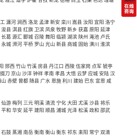
工
瀍河
涧西
洛龙
孟津
新安
栾川
嵩县
汝阳
宜阳
洛宁
浚县
淇县
红旗
卫滨
凤泉
牧野
新乡
获嘉
原阳
延津
长葛
源汇
郾城
召陵
舞阳
临颍
湖滨
陕州
渑池
卢氏
永城
浉河
平桥
罗山
光山
新县
商城
固始
潢川
淮滨
阳
郧西
竹山
竹溪
房县
丹江口
西陵
伍家岗
点军
猇亭
掇刀
京山
沙洋
钟祥
孝南
孝昌
大悟
云梦
应城
安陆
汉
通山
赤壁
曾都
随县
广水
恩施
利川
建始
巴东
宣恩
咸
仙游
梅列
三元
明溪
清流
宁化
大田
尤溪
沙县
将乐
平和
华安
延平
建阳
顺昌
浦城
光泽
松溪
政和
邵武
石鼓
蒸湘
南岳
衡南
衡山
衡东
祁东
耒阳
常宁
双清