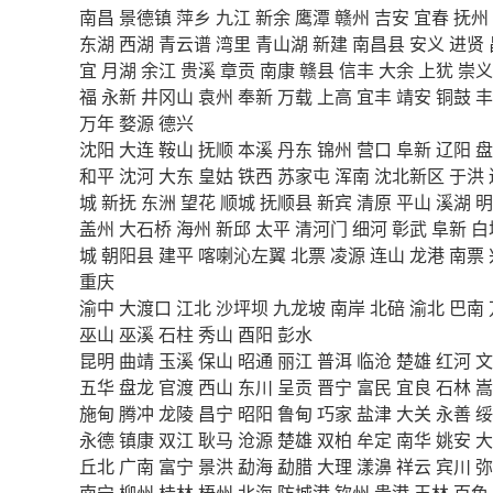
南昌
景德镇
萍乡
九江
新余
鹰潭
赣州
吉安
宜春
抚州
东湖
西湖
青云谱
湾里
青山湖
新建
南昌县
安义
进贤
宜
月湖
余江
贵溪
章贡
南康
赣县
信丰
大余
上犹
崇义
福
永新
井冈山
袁州
奉新
万载
上高
宜丰
靖安
铜鼓
丰
万年
婺源
德兴
沈阳
大连
鞍山
抚顺
本溪
丹东
锦州
营口
阜新
辽阳
盘
和平
沈河
大东
皇姑
铁西
苏家屯
浑南
沈北新区
于洪
城
新抚
东洲
望花
顺城
抚顺县
新宾
清原
平山
溪湖
明
盖州
大石桥
海州
新邱
太平
清河门
细河
彰武
阜新
白
城
朝阳县
建平
喀喇沁左翼
北票
凌源
连山
龙港
南票
重庆
渝中
大渡口
江北
沙坪坝
九龙坡
南岸
北碚
渝北
巴南
巫山
巫溪
石柱
秀山
酉阳
彭水
昆明
曲靖
玉溪
保山
昭通
丽江
普洱
临沧
楚雄
红河
文
五华
盘龙
官渡
西山
东川
呈贡
晋宁
富民
宜良
石林
嵩
施甸
腾冲
龙陵
昌宁
昭阳
鲁甸
巧家
盐津
大关
永善
绥
永德
镇康
双江
耿马
沧源
楚雄
双柏
牟定
南华
姚安
大
丘北
广南
富宁
景洪
勐海
勐腊
大理
漾濞
祥云
宾川
弥
南宁
柳州
桂林
梧州
北海
防城港
钦州
贵港
玉林
百色