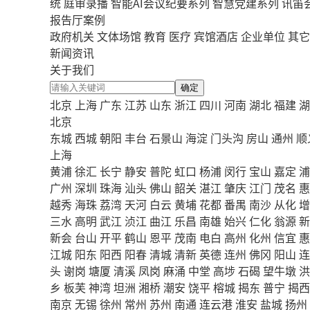
统
庭审录播
智能AI会议纪要系列
智慧党建系列
讯笛
报告厅案例
政府机关
文体场馆
教育
医疗
宾馆酒店
企业单位
其它
新闻资讯
关于我们
确定
北京
上海
广东
江苏
山东
浙江
四川
河南
湖北
福建
湖
北京
东城
西城
朝阳
丰台
石景山
海淀
门头沟
房山
通州
顺
上海
黄浦
徐汇
长宁
静安
普陀
虹口
杨浦
闵行
宝山
嘉定
浦
广州
深圳
珠海
汕头
佛山
韶关
湛江
肇庆
江门
茂名
惠
越秀
海珠
荔湾
天河
白云
黄埔
花都
番禺
南沙
从化
增
三水
高明
武江
浈江
曲江
乐昌
南雄
始兴
仁化
翁源
新
新会
台山
开平
鹤山
恩平
茂南
电白
高州
化州
信宜
惠
江城
阳东
阳西
阳春
清城
清新
英德
连州
佛冈
阳山
连
头
谢岗
塘厦
清溪
凤岗
麻涌
中堂
高埗
石碣
望牛墩
洪
乡
板芙
神湾
坦洲
湘桥
潮安
饶平
榕城
揭东
普宁
揭西
南京
无锡
徐州
常州
苏州
南通
连云港
淮安
盐城
扬州