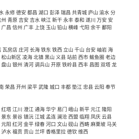
水
永修
德安
都昌
湖口
彭泽
瑞昌
共青城
庐山
渝水
分
吉州
青原
吉安
吉水
峡江
新干
永丰
泰和
遂川
万安
安
广昌
信州
广丰
上饶
玉山
铅山
横峰
弋阳
余干
鄱阳
店
瓦房店
庄河
长海
铁东
铁西
立山
千山
台安
岫岩
海
松山新区
凌海
北镇
黑山
义县
站前
西市
鲅鱼圈
老边
盘山
银州
清河
调兵山
开原
铁岭县
西丰
昌图
双塔
龙
南
荣昌
开州
梁平
武隆
城口
丰都
垫江
忠县
云阳
奉节
红塔
江川
澄江
通海
华宁
易门
峨山
新平
元江
隆阳
景东
景谷
镇沅
江城
孟连
澜沧
西盟
临翔
凤庆
云县
元阳
红河
金平
绿春
河口
文山
砚山
西畴
麻栗坡
马关
泸水
福贡
贡山
兰坪
香格里拉
德钦
维西