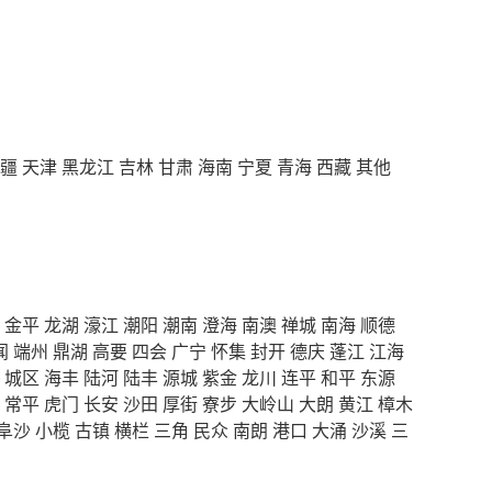
疆
天津
黑龙江
吉林
甘肃
海南
宁夏
青海
西藏
其他
金平
龙湖
濠江
潮阳
潮南
澄海
南澳
禅城
南海
顺德
闻
端州
鼎湖
高要
四会
广宁
怀集
封开
德庆
蓬江
江海
城区
海丰
陆河
陆丰
源城
紫金
龙川
连平
和平
东源
常平
虎门
长安
沙田
厚街
寮步
大岭山
大朗
黄江
樟木
阜沙
小榄
古镇
横栏
三角
民众
南朗
港口
大涌
沙溪
三