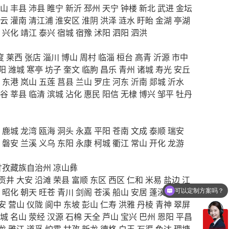
山
丰县
沛县
睢宁
新沂
邳州
天宁
钟楼
新北
武进
金坛
云
灌南
清江浦
淮安区
淮阴
洪泽
涟水
盱眙
金湖
亭湖
兴化
靖江
泰兴
宿城
宿豫
沭阳
泗阳
泗洪
度
莱西
张店
淄川
博山
周村
临淄
桓台
高青
沂源
市中
阳
潍城
寒亭
坊子
奎文
临朐
昌乐
青州
诸城
寿光
安丘
东港
岚山
五莲
莒县
兰山
罗庄
河东
沂南
郯城
沂水
谷
莘县
临清
滨城
沾化
惠民
阳信
无棣
博兴
邹平
牡丹
鹿城
龙湾
瓯海
洞头
永嘉
平阳
苍南
文成
泰顺
瑞安
磐安
兰溪
义乌
东阳
永康
柯城
衢江
常山
开化
龙游
甘孜藏族自治州
凉山彝
贡井
大安
沿滩
荣县
富顺
东区
西区
仁和
米易
盐边
江
昭化
朝天
旺苍
青川
剑阁
苍溪
船山
安居
蓬溪
大英
可以定制方案吗？
安
营山
仪陇
阆中
东坡
彭山
仁寿
洪雅
丹棱
青神
翠屏
城
名山
荥经
汉源
石棉
天全
芦山
宝兴
巴州
恩阳
平昌
龙
雅江
道孚
炉霍
甘孜
新龙
德格
白玉
石渠
色达
理塘