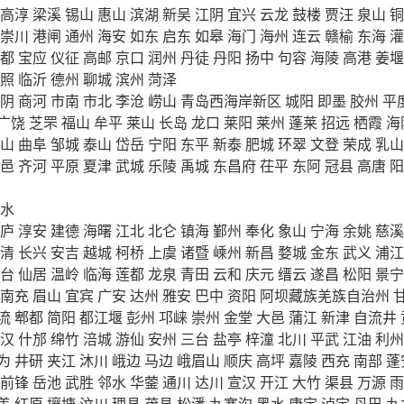
高淳
梁溪
锡山
惠山
滨湖
新吴
江阴
宜兴
云龙
鼓楼
贾汪
泉山
铜
崇川
港闸
通州
海安
如东
启东
如皋
海门
海州
连云
赣榆
东海
灌
都
宝应
仪征
高邮
京口
润州
丹徒
丹阳
扬中
句容
海陵
高港
姜堰
照
临沂
德州
聊城
滨州
菏泽
阴
商河
市南
市北
李沧
崂山
青岛西海岸新区
城阳
即墨
胶州
平
广饶
芝罘
福山
牟平
莱山
长岛
龙口
莱阳
莱州
蓬莱
招远
栖霞
海
山
曲阜
邹城
泰山
岱岳
宁阳
东平
新泰
肥城
环翠
文登
荣成
乳山
邑
齐河
平原
夏津
武城
乐陵
禹城
东昌府
茌平
东阿
冠县
高唐
阳
水
庐
淳安
建德
海曙
江北
北仑
镇海
鄞州
奉化
象山
宁海
余姚
慈溪
清
长兴
安吉
越城
柯桥
上虞
诸暨
嵊州
新昌
婺城
金东
武义
浦江
台
仙居
温岭
临海
莲都
龙泉
青田
云和
庆元
缙云
遂昌
松阳
景宁
南充
眉山
宜宾
广安
达州
雅安
巴中
资阳
阿坝藏族羌族自治州
流
郫都
简阳
都江堰
彭州
邛崃
崇州
金堂
大邑
蒲江
新津
自流井
汉
什邡
绵竹
涪城
游仙
安州
三台
盐亭
梓潼
北川
平武
江油
利州
为
井研
夹江
沐川
峨边
马边
峨眉山
顺庆
高坪
嘉陵
西充
南部
蓬
前锋
岳池
武胜
邻水
华蓥
通川
达川
宣汉
开江
大竹
渠县
万源
雨
盖
红原
壤塘
汶川
理县
茂县
松潘
九寨沟
黑水
康定
泸定
丹巴
九