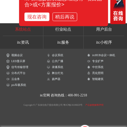
合>或<方案报价>
现在咨询
稍后再说
系统站点
行业站点
用户后台
itc资讯
itc服务
itc小程序
视频会议
会议系统
itcHUB会议一体机
LED显示屏
公共广播
专业扩声
信号传输管理
录播系统
中控系统
分布式平台
舞台灯光
亮化照明
云会务
扬声器
智能建筑
pis车载系统
itc官网
咨询热线：400-991-2218
Copyright © 广东保伦电子股份有限公司
粤ICP备16106620号
产品参数解释声明