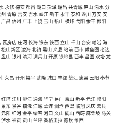
水
永修
德安
都昌
湖口
彭泽
瑞昌
共青城
庐山
渝水
分
吉州
青原
吉安
吉水
峡江
新干
永丰
泰和
遂川
万安
安
广昌
信州
广丰
上饶
玉山
铅山
横峰
弋阳
余干
鄱阳
店
瓦房店
庄河
长海
铁东
铁西
立山
千山
台安
岫岩
海
松山新区
凌海
北镇
黑山
义县
站前
西市
鲅鱼圈
老边
盘山
银州
清河
调兵山
开原
铁岭县
西丰
昌图
双塔
龙
南
荣昌
开州
梁平
武隆
城口
丰都
垫江
忠县
云阳
奉节
红塔
江川
澄江
通海
华宁
易门
峨山
新平
元江
隆阳
景东
景谷
镇沅
江城
孟连
澜沧
西盟
临翔
凤庆
云县
元阳
红河
金平
绿春
河口
文山
砚山
西畴
麻栗坡
马关
泸水
福贡
贡山
兰坪
香格里拉
德钦
维西