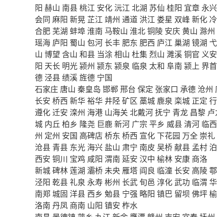
阳
赫山
南县
桃江
安化
沅江
北湖
苏仙
桂阳
宜章
永兴
会同
麻阳
新晃
芷江
靖州
通道
洪江
娄星
双峰
新化
冷
合肥
芜湖
蚌埠
淮南
马鞍山
淮北
铜陵
安庆
黄山
滁州
瑶海
庐阳
蜀山
包河
长丰
肥东
肥西
庐江
巢湖
镜湖
弋
山
博望
含山
和县
当涂
相山
杜集
烈山
濉溪
铜官
义安
阳
天长
明光
颍州
颍东
颍泉
临泉
太和
阜南
颍上
界首
德
泾县
绩溪
旌德
宁国
石家庄
唐山
秦皇岛
邯郸
邢台
保定
张家口
承德
沧州
长安
桥西
新华
裕华
井陉
矿区
藁城
鹿泉
栾城
正定
行
遵化
迁安
滦州
海港
山海关
北戴河
抚宁
青龙
昌黎
卢
城
内丘
柏乡
隆尧
巨鹿
新河
广宗
平乡
威县
清河
临西
州
定州
安国
高碑店
桥东
桥西
宣化
下花园
万全
崇礼
沧县
青县
东光
海兴
盐山
肃宁
南皮
吴桥
献县
孟村
泊
西安
铜川
宝鸡
咸阳
渭南
延安
汉中
榆林
安康
商洛
新城
碑林
莲湖
灞桥
未央
雁塔
阎良
临潼
长安
高陵
鄠
泾阳
乾县
礼泉
永寿
彬州
长武
旬邑
淳化
武功
临渭
华
南郑
城固
洋县
西乡
勉县
宁强
略阳
镇巴
留坝
佛坪
榆
洛南
丹凤
商南
山阳
镇安
柞水
南昌
景德镇
萍乡
九江
新余
鹰潭
赣州
吉安
宜春
抚州