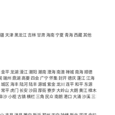
疆
天津
黑龙江
吉林
甘肃
海南
宁夏
青海
西藏
其他
金平
龙湖
濠江
潮阳
潮南
澄海
南澳
禅城
南海
顺德
闻
端州
鼎湖
高要
四会
广宁
怀集
封开
德庆
蓬江
江海
城区
海丰
陆河
陆丰
源城
紫金
龙川
连平
和平
东源
常平
虎门
长安
沙田
厚街
寮步
大岭山
大朗
黄江
樟木
阜沙
小榄
古镇
横栏
三角
民众
南朗
港口
大涌
沙溪
三
山
丰县
沛县
睢宁
新沂
邳州
天宁
钟楼
新北
武进
金坛