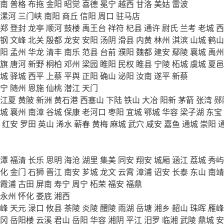
南
普格
布拖
金阳
昭觉
喜德
冕宁
越西
甘洛
美姑
雷波
漯河
三门峡
南阳
商丘
信阳
周口
驻马店
郑
登封
龙亭
顺河
鼓楼
禹王台
祥符
杞县
通许
尉氏
兰考
老城
西
钢
文峰
北关
殷都
龙安
安阳
汤阴
滑县
内黄
林州
淇滨
山城
鹤山
阳
孟州
华龙
清丰
南乐
范县
台前
濮阳
魏都
建安
鄢陵
襄城
禹州
旗
唐河
新野
桐柏
邓州
梁园
睢阳
民权
睢县
宁陵
柘城
虞城
夏邑
城
驿城
西平
上蔡
平舆
正阳
确山
泌阳
汝南
遂平
新蔡
宁
随州
恩施
仙桃
潜江
天门
江夏
黄陂
新洲
黄石港
西塞山
下陆
铁山
大冶
阳新
茅箭
张湾
郧
城
襄州
南漳
谷城
保康
老河口
枣阳
宜城
鄂城
华容
梁子湖
东宝
红安
罗田
英山
浠水
蕲春
黄梅
麻城
武穴
咸安
嘉鱼
通城
崇阳
潭
福清
长乐
思明
海沧
湖里
集美
同安
翔安
城厢
涵江
荔城
秀屿
化
金门
石狮
晋江
南安
芗城
龙文
云霄
漳浦
诏安
长泰
东山
南靖
霞浦
古田
屏南
寿宁
周宁
柘荣
福安
福鼎
永州
怀化
娄底
湘西
峰
天元
渌口
攸县
茶陵
炎陵
醴陵
雨湖
岳塘
湘乡
韶山
珠晖
雁峰
冈
岳阳楼
云溪
君山
岳阳
华容
湘阴
平江
汨罗
临湘
武陵
鼎城
安