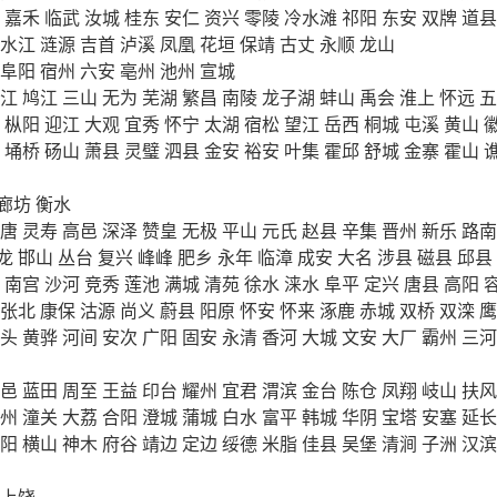
嘉禾
临武
汝城
桂东
安仁
资兴
零陵
冷水滩
祁阳
东安
双牌
道县
水江
涟源
吉首
泸溪
凤凰
花垣
保靖
古丈
永顺
龙山
阜阳
宿州
六安
亳州
池州
宣城
江
鸠江
三山
无为
芜湖
繁昌
南陵
龙子湖
蚌山
禹会
淮上
怀远
五
枞阳
迎江
大观
宜秀
怀宁
太湖
宿松
望江
岳西
桐城
屯溪
黄山
埇桥
砀山
萧县
灵璧
泗县
金安
裕安
叶集
霍邱
舒城
金寨
霍山
廊坊
衡水
唐
灵寿
高邑
深泽
赞皇
无极
平山
元氏
赵县
辛集
晋州
新乐
路南
龙
邯山
丛台
复兴
峰峰
肥乡
永年
临漳
成安
大名
涉县
磁县
邱县
南宫
沙河
竞秀
莲池
满城
清苑
徐水
涞水
阜平
定兴
唐县
高阳
张北
康保
沽源
尚义
蔚县
阳原
怀安
怀来
涿鹿
赤城
双桥
双滦
鹰
头
黄骅
河间
安次
广阳
固安
永清
香河
大城
文安
大厂
霸州
三河
邑
蓝田
周至
王益
印台
耀州
宜君
渭滨
金台
陈仓
凤翔
岐山
扶风
州
潼关
大荔
合阳
澄城
蒲城
白水
富平
韩城
华阴
宝塔
安塞
延长
阳
横山
神木
府谷
靖边
定边
绥德
米脂
佳县
吴堡
清涧
子洲
汉滨
上饶