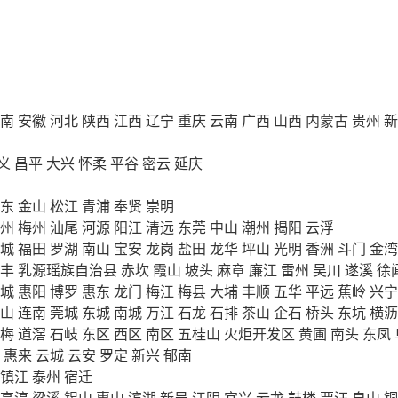
南
安徽
河北
陕西
江西
辽宁
重庆
云南
广西
山西
内蒙古
贵州
新
义
昌平
大兴
怀柔
平谷
密云
延庆
东
金山
松江
青浦
奉贤
崇明
州
梅州
汕尾
河源
阳江
清远
东莞
中山
潮州
揭阳
云浮
城
福田
罗湖
南山
宝安
龙岗
盐田
龙华
坪山
光明
香洲
斗门
金湾
丰
乳源瑶族自治县
赤坎
霞山
坡头
麻章
廉江
雷州
吴川
遂溪
徐
城
惠阳
博罗
惠东
龙门
梅江
梅县
大埔
丰顺
五华
平远
蕉岭
兴宁
山
连南
莞城
东城
南城
万江
石龙
石排
茶山
企石
桥头
东坑
横沥
梅
道滘
石岐
东区
西区
南区
五桂山
火炬开发区
黄圃
南头
东凤
惠来
云城
云安
罗定
新兴
郁南
镇江
泰州
宿迁
高淳
梁溪
锡山
惠山
滨湖
新吴
江阴
宜兴
云龙
鼓楼
贾汪
泉山
铜