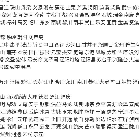
昌江
珠山
浮梁
安源
湘东
莲花
上栗
芦溪
浔阳
濂溪
柴桑
武宁
修
安远
龙南
定南
全南
宁都
于都
兴国
会昌
寻乌
石城
瑞金
南康
城
樟树
高安
临川
东乡
南城
黎川
南丰
崇仁
乐安
宜黄
金溪
资溪
锦
铁岭
朝阳
葫芦岛
辽中
康平
法库
新民
中山
西岗
沙河口
甘井子
旅顺口
金州
普兰
山
南芬
本溪
桓仁
振兴
元宝
振安
宽甸
东港
凤城
太和
古塔
凌河
塔
文圣
宏伟
弓长岭
太子河
辽阳灯塔
辽阳县
双台子
兴隆台
大洼
兴城
绥中
建昌
万州
涪陵
黔江
长寿
江津
合川
永川
南川
綦江
大足
璧山
铜梁
潼
山
西双版纳
大理
德宏
怒江
迪庆
明
禄劝
寻甸
安宁
麒麟
沾益
马龙
陆良
师宗
罗平
富源
会泽
宣威
江
镇雄
彝良
威信
水富
古城
玉龙
永胜
华坪
宁蒗
思茅
宁洱
墨江
姚
永仁
元谋
武定
禄丰
个旧
开远
蒙自
弥勒
屏边
建水
石屏
泸西
渡
南涧
巍山
永平
云龙
洱源
剑川
鹤庆
芒市
瑞丽
梁河
盈江
陇川
贺州
河池
来宾
崇左