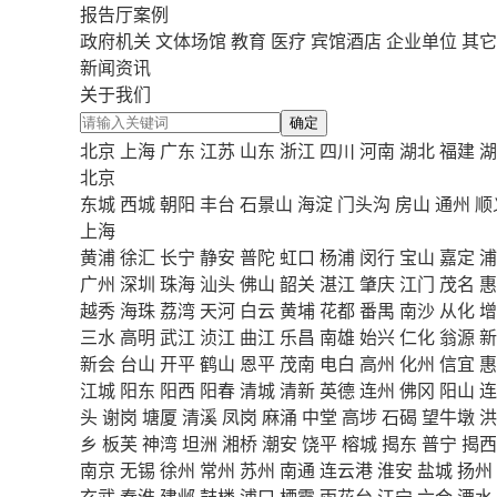
报告厅案例
政府机关
文体场馆
教育
医疗
宾馆酒店
企业单位
其它
新闻资讯
关于我们
确定
北京
上海
广东
江苏
山东
浙江
四川
河南
湖北
福建
湖
北京
东城
西城
朝阳
丰台
石景山
海淀
门头沟
房山
通州
顺
上海
黄浦
徐汇
长宁
静安
普陀
虹口
杨浦
闵行
宝山
嘉定
浦
广州
深圳
珠海
汕头
佛山
韶关
湛江
肇庆
江门
茂名
惠
越秀
海珠
荔湾
天河
白云
黄埔
花都
番禺
南沙
从化
增
三水
高明
武江
浈江
曲江
乐昌
南雄
始兴
仁化
翁源
新
新会
台山
开平
鹤山
恩平
茂南
电白
高州
化州
信宜
惠
江城
阳东
阳西
阳春
清城
清新
英德
连州
佛冈
阳山
连
头
谢岗
塘厦
清溪
凤岗
麻涌
中堂
高埗
石碣
望牛墩
洪
乡
板芙
神湾
坦洲
湘桥
潮安
饶平
榕城
揭东
普宁
揭西
南京
无锡
徐州
常州
苏州
南通
连云港
淮安
盐城
扬州
玄武
秦淮
建邺
鼓楼
浦口
栖霞
雨花台
江宁
六合
溧水