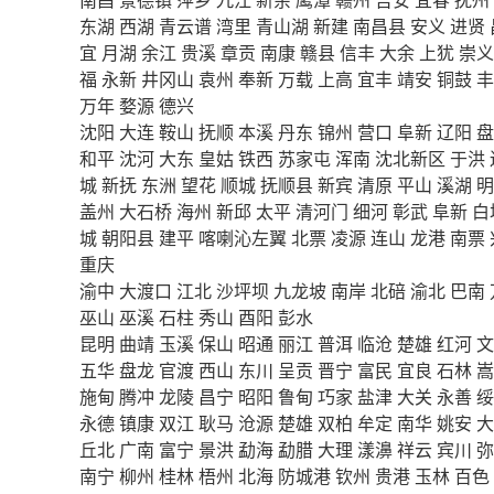
东湖
西湖
青云谱
湾里
青山湖
新建
南昌县
安义
进贤
宜
月湖
余江
贵溪
章贡
南康
赣县
信丰
大余
上犹
崇义
福
永新
井冈山
袁州
奉新
万载
上高
宜丰
靖安
铜鼓
丰
万年
婺源
德兴
沈阳
大连
鞍山
抚顺
本溪
丹东
锦州
营口
阜新
辽阳
盘
和平
沈河
大东
皇姑
铁西
苏家屯
浑南
沈北新区
于洪
城
新抚
东洲
望花
顺城
抚顺县
新宾
清原
平山
溪湖
明
盖州
大石桥
海州
新邱
太平
清河门
细河
彰武
阜新
白
城
朝阳县
建平
喀喇沁左翼
北票
凌源
连山
龙港
南票
重庆
渝中
大渡口
江北
沙坪坝
九龙坡
南岸
北碚
渝北
巴南
巫山
巫溪
石柱
秀山
酉阳
彭水
昆明
曲靖
玉溪
保山
昭通
丽江
普洱
临沧
楚雄
红河
文
五华
盘龙
官渡
西山
东川
呈贡
晋宁
富民
宜良
石林
嵩
施甸
腾冲
龙陵
昌宁
昭阳
鲁甸
巧家
盐津
大关
永善
绥
永德
镇康
双江
耿马
沧源
楚雄
双柏
牟定
南华
姚安
大
丘北
广南
富宁
景洪
勐海
勐腊
大理
漾濞
祥云
宾川
弥
南宁
柳州
桂林
梧州
北海
防城港
钦州
贵港
玉林
百色