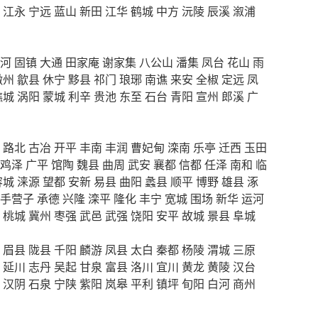
江永
宁远
蓝山
新田
江华
鹤城
中方
沅陵
辰溪
溆浦
河
固镇
大通
田家庵
谢家集
八公山
潘集
凤台
花山
雨
徽州
歙县
休宁
黟县
祁门
琅琊
南谯
来安
全椒
定远
凤
谯城
涡阳
蒙城
利辛
贵池
东至
石台
青阳
宣州
郎溪
广
路北
古冶
开平
丰南
丰润
曹妃甸
滦南
乐亭
迁西
玉田
鸡泽
广平
馆陶
魏县
曲周
武安
襄都
信都
任泽
南和
临
容城
涞源
望都
安新
易县
曲阳
蠡县
顺平
博野
雄县
涿
手营子
承德
兴隆
滦平
隆化
丰宁
宽城
围场
新华
运河
桃城
冀州
枣强
武邑
武强
饶阳
安平
故城
景县
阜城
眉县
陇县
千阳
麟游
凤县
太白
秦都
杨陵
渭城
三原
延川
志丹
吴起
甘泉
富县
洛川
宜川
黄龙
黄陵
汉台
汉阴
石泉
宁陕
紫阳
岚皋
平利
镇坪
旬阳
白河
商州