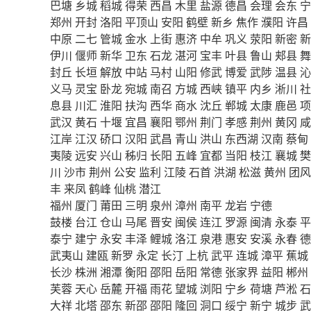
巴塘
乡城
稻城
得荣
西昌
木里
盐源
德昌
会理
会东
宁
郑州
开封
洛阳
平顶山
安阳
鹤壁
新乡
焦作
濮阳
许昌
中原
二七
管城
金水
上街
惠济
中牟
巩义
荥阳
新密
新
伊川
偃师
新华
卫东
石龙
湛河
宝丰
叶县
鲁山
郏县
舞
封丘
长垣
解放
中站
马村
山阳
修武
博爱
武陟
温县
沁
义马
灵宝
卧龙
宛城
南召
方城
西峡
镇平
内乡
淅川
社
息县
川汇
淮阳
扶沟
西华
商水
沈丘
郸城
太康
鹿邑
项
武汉
黄石
十堰
宜昌
襄阳
鄂州
荆门
孝感
荆州
黄冈
咸
江岸
江汉
硚口
汉阳
武昌
青山
洪山
东西湖
汉南
蔡甸
夷陵
远安
兴山
秭归
长阳
五峰
宜都
当阳
枝江
襄城
樊
川
沙市
荆州
公安
监利
江陵
石首
洪湖
松滋
黄州
团风
丰
来凤
鹤峰
仙桃
潜江
福州
厦门
莆田
三明
泉州
漳州
南平
龙岩
宁德
鼓楼
台江
仓山
马尾
晋安
闽侯
连江
罗源
闽清
永泰
平
泰宁
建宁
永安
丰泽
鲤城
洛江
泉港
惠安
安溪
永春
德
武夷山
建瓯
新罗
永定
长汀
上杭
武平
连城
漳平
蕉城
长沙
株洲
湘潭
衡阳
邵阳
岳阳
常德
张家界
益阳
郴州
芙蓉
天心
岳麓
开福
雨花
望城
浏阳
宁乡
荷塘
芦淞
石
大祥
北塔
邵东
新邵
邵阳
隆回
洞口
绥宁
新宁
城步
武