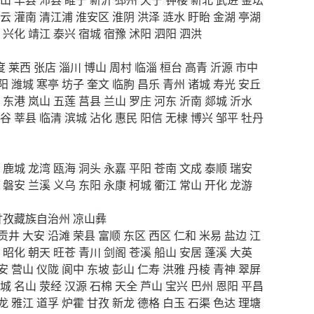
云
灌南
清江浦
淮安区
淮阴
洪泽
涟水
盱眙
金湖
亭湖
兴化
靖江
泰兴
宿城
宿豫
沭阳
泗阳
泗洪
度
莱西
张店
淄川
博山
周村
临淄
桓台
高青
沂源
市中
阳
潍城
寒亭
坊子
奎文
临朐
昌乐
青州
诸城
寿光
安丘
东港
岚山
五莲
莒县
兰山
罗庄
河东
沂南
郯城
沂水
谷
莘县
临清
滨城
沾化
惠民
阳信
无棣
博兴
邹平
牡丹
鹿城
龙湾
瓯海
洞头
永嘉
平阳
苍南
文成
泰顺
瑞安
磐安
兰溪
义乌
东阳
永康
柯城
衢江
常山
开化
龙游
甘孜藏族自治州
凉山彝
贡井
大安
沿滩
荣县
富顺
东区
西区
仁和
米易
盐边
江
昭化
朝天
旺苍
青川
剑阁
苍溪
船山
安居
蓬溪
大英
安
营山
仪陇
阆中
东坡
彭山
仁寿
洪雅
丹棱
青神
翠屏
城
名山
荥经
汉源
石棉
天全
芦山
宝兴
巴州
恩阳
平昌
龙
雅江
道孚
炉霍
甘孜
新龙
德格
白玉
石渠
色达
理塘