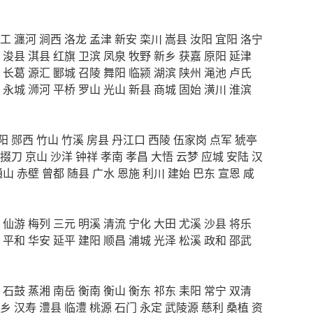
工
瀍河
涧西
洛龙
孟津
新安
栾川
嵩县
汝阳
宜阳
洛宁
浚县
淇县
红旗
卫滨
凤泉
牧野
新乡
获嘉
原阳
延津
长葛
源汇
郾城
召陵
舞阳
临颍
湖滨
陕州
渑池
卢氏
永城
浉河
平桥
罗山
光山
新县
商城
固始
潢川
淮滨
阳
郧西
竹山
竹溪
房县
丹江口
西陵
伍家岗
点军
猇亭
掇刀
京山
沙洋
钟祥
孝南
孝昌
大悟
云梦
应城
安陆
汉
通山
赤壁
曾都
随县
广水
恩施
利川
建始
巴东
宣恩
咸
仙游
梅列
三元
明溪
清流
宁化
大田
尤溪
沙县
将乐
平和
华安
延平
建阳
顺昌
浦城
光泽
松溪
政和
邵武
石鼓
蒸湘
南岳
衡南
衡山
衡东
祁东
耒阳
常宁
双清
乡
汉寿
澧县
临澧
桃源
石门
永定
武陵源
慈利
桑植
资