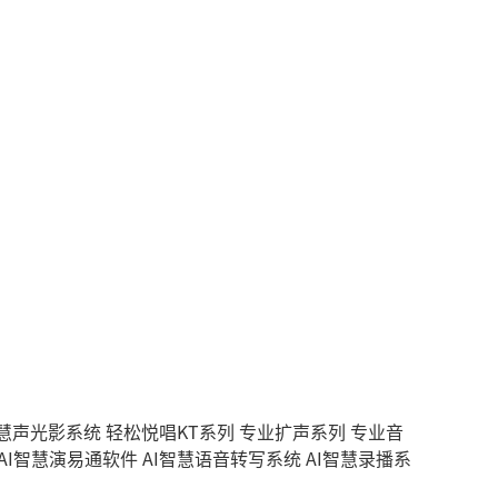
智慧声光影系统
轻松悦唱KT系列
专业扩声系列
专业音
AI智慧演易通软件
AI智慧语音转写系统
AI智慧录播系