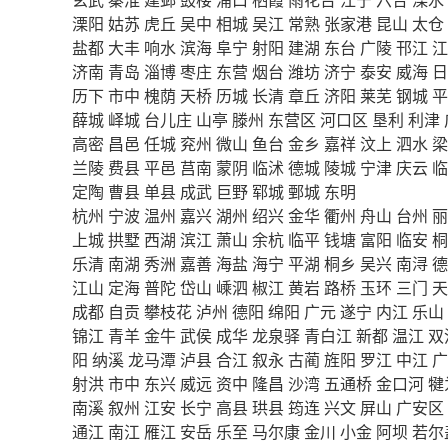
溧阳
姑苏
虎丘
吴中
相城
吴江
常熟
张家港
昆山
太仓
盐都
大丰
响水
滨海
阜宁
射阳
建湖
东台
广陵
邗江
江
济南
青岛
淄博
枣庄
东营
烟台
潍坊
济宁
泰安
威海
日
历下
市中
槐荫
天桥
历城
长清
章丘
济阳
莱芜
钢城
平
薛城
峄城
台儿庄
山亭
滕州
东营区
河口区
垦利
利津
高密
昌邑
任城
兖州
微山
鱼台
金乡
嘉祥
汶上
泗水
梁
兰陵
费县
平邑
莒南
蒙阴
临沭
德城
陵城
宁津
庆云
临
定陶
曹县
单县
成武
巨野
郓城
鄄城
东明
杭州
宁波
温州
嘉兴
湖州
绍兴
金华
衢州
舟山
台州
丽
上城
拱墅
西湖
滨江
萧山
余杭
临平
钱塘
富阳
临安
桐
乐清
南湖
秀洲
嘉善
海盐
海宁
平湖
桐乡
吴兴
南浔
德
江山
定海
普陀
岱山
嵊泗
椒江
黄岩
路桥
玉环
三门
天
成都
自贡
攀枝花
泸州
德阳
绵阳
广元
遂宁
内江
乐山
锦江
青羊
金牛
武侯
成华
龙泉驿
青白江
新都
温江
双
阳
纳溪
龙马潭
泸县
合江
叙永
古蔺
旌阳
罗江
中江
广
射洪
市中
东兴
威远
资中
隆昌
沙湾
五通桥
金口河
犍
南溪
叙州
江安
长宁
高县
珙县
筠连
兴文
屏山
广安区
通江
南江
雁江
安岳
乐至
马尔康
金川
小金
阿坝
若尔