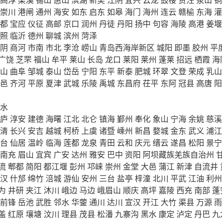
崇川
港闸
通州
海安
如东
启东
如皋
海门
海州
连云
赣榆
东海
灌
都
宝应
仪征
高邮
京口
润州
丹徒
丹阳
扬中
句容
海陵
高港
姜堰
照
临沂
德州
聊城
滨州
菏泽
阴
商河
市南
市北
李沧
崂山
青岛西海岸新区
城阳
即墨
胶州
平
广饶
芝罘
福山
牟平
莱山
长岛
龙口
莱阳
莱州
蓬莱
招远
栖霞
海
山
曲阜
邹城
泰山
岱岳
宁阳
东平
新泰
肥城
环翠
文登
荣成
乳山
邑
齐河
平原
夏津
武城
乐陵
禹城
东昌府
茌平
东阿
冠县
高唐
阳
水
庐
淳安
建德
海曙
江北
北仑
镇海
鄞州
奉化
象山
宁海
余姚
慈溪
清
长兴
安吉
越城
柯桥
上虞
诸暨
嵊州
新昌
婺城
金东
武义
浦江
台
仙居
温岭
临海
莲都
龙泉
青田
云和
庆元
缙云
遂昌
松阳
景宁
南充
眉山
宜宾
广安
达州
雅安
巴中
资阳
阿坝藏族羌族自治州
流
郫都
简阳
都江堰
彭州
邛崃
崇州
金堂
大邑
蒲江
新津
自流井
汉
什邡
绵竹
涪城
游仙
安州
三台
盐亭
梓潼
北川
平武
江油
利州
为
井研
夹江
沐川
峨边
马边
峨眉山
顺庆
高坪
嘉陵
西充
南部
蓬
前锋
岳池
武胜
邻水
华蓥
通川
达川
宣汉
开江
大竹
渠县
万源
雨
盖
红原
壤塘
汶川
理县
茂县
松潘
九寨沟
黑水
康定
泸定
丹巴
九