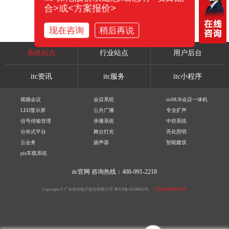
合>或<方案报价>
现在咨询
稍后再说
系统站点
行业站点
用户后台
itc资讯
itc服务
itc小程序
视频会议
会议系统
itcHUB会议一体机
LED显示屏
公共广播
专业扩声
信号传输管理
录播系统
中控系统
分布式平台
舞台灯光
亮化照明
云会务
扬声器
智能建筑
pis车载系统
itc官网
咨询热线：400-991-2218
Copyright © 广东保伦电子股份有限公司
粤ICP备16106620号
产品参数解释声明