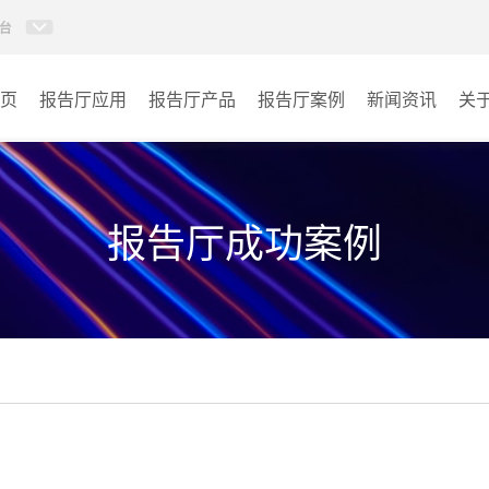
台
页
报告厅应用
报告厅产品
报告厅案例
新闻资讯
关
AI智慧视频会议系统
政府机关
AI智慧会议平板
文体场馆
报告厅成功案例
视频会议配件
教育
AI智慧会议平板itchub
医疗
卓越演出系列
宾馆酒店
AI智慧沉浸式扩声系统
企业单位
AI智慧声光影系统
其它