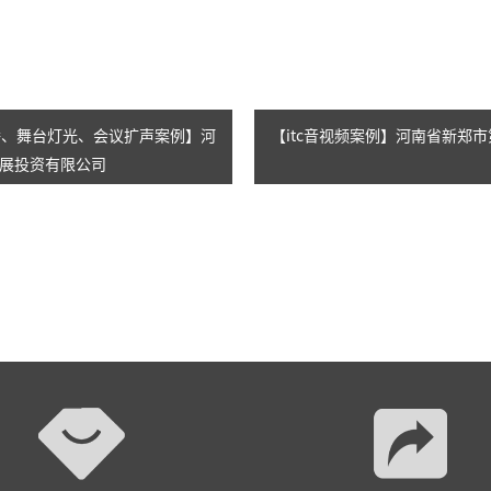
AI智慧演易通软件
AI智慧语音转写系统
AI智慧录播系统
录播、舞台灯光、会议扩声案例】河
【itc音视频案例】河南省新郑
展投资有限公司
庭审录播
智能AI会议纪要系列
智慧党建系列
讯笛会议系列
小间距LED显示屏