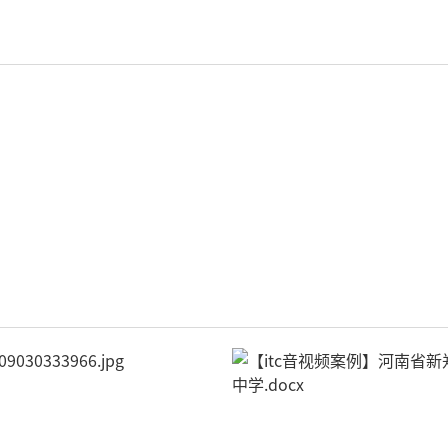
轻松悦唱KT系列
专业扩声系列
专业音箱系列
智慧影片放映系统
wifi无线会议系列
AI全数字会议系统
数字化会议设备
同声传译系列
AI智慧无纸化会议系统