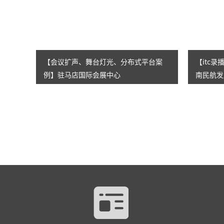
【会议扩声、舞台灯光、分布式平台案
【itc
例】驻马店国际会展中心
南民航发