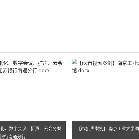
AI智慧演易通软件
AI智慧语音转写系统
AI智慧录播系统
庭审录播
智能AI会议纪要系列
智慧党建系列
讯笛会议系列
小间距LED显示屏
无纸化、数字会议、扩声、云会务案
【itc扩声案例】 南京工业大学
银行南通分行