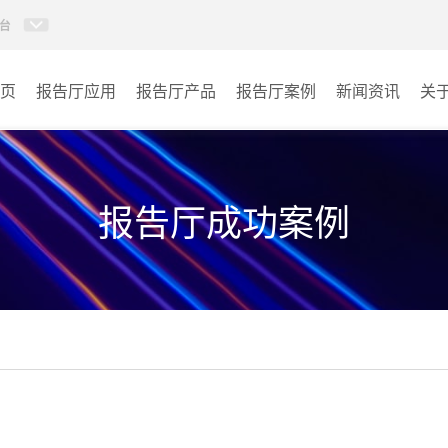
台
页
报告厅应用
报告厅产品
报告厅案例
新闻资讯
关
AI智慧视频会议系统
政府机关
AI智慧会议平板
文体场馆
报告厅成功案例
视频会议配件
教育
AI智慧会议平板itchub
医疗
卓越演出系列
宾馆酒店
AI智慧沉浸式扩声系统
企业单位
AI智慧声光影系统
其它