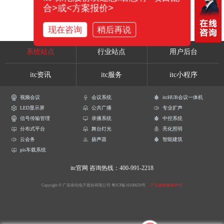
合>或<方案报价>
现在咨询
稍后再说
系统站点
行业站点
用户后台
itc资讯
itc服务
itc小程序
视频会议
会议系统
itcHUB会议一体机
LED显示屏
公共广播
专业扩声
信号传输管理
录播系统
中控系统
分布式平台
舞台灯光
亮化照明
云会务
扬声器
智能建筑
pis车载系统
itc官网
咨询热线：400-991-2218
Copyright © 广东保伦电子股份有限公司
粤ICP备16106620号
产品参数解释声明