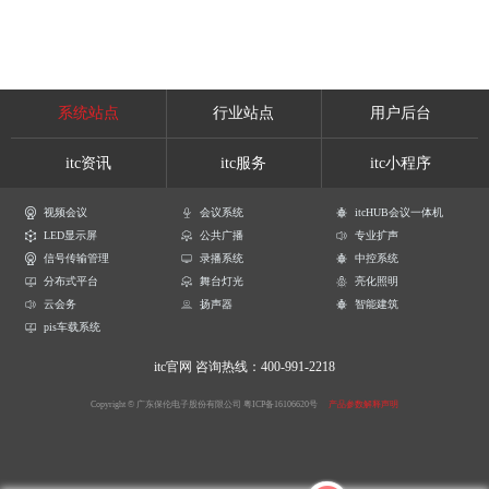
系统站点
行业站点
用户后台
itc资讯
itc服务
itc小程序
视频会议
会议系统
itcHUB会议一体机
LED显示屏
公共广播
专业扩声
信号传输管理
录播系统
中控系统
分布式平台
舞台灯光
亮化照明
云会务
扬声器
智能建筑
pis车载系统
itc官网
咨询热线：400-991-2218
Copyright © 广东保伦电子股份有限公司
粤ICP备16106620号
产品参数解释声明