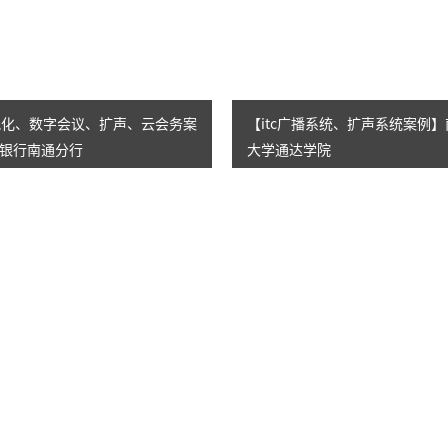
AI智慧演易通软件
AI智慧语音转写系统
无纸化、数字会议、扩声、云会务案
【itc广播系统、扩声系统案例
AI智慧录播系统
银行南通分行
大学通达学院
庭审录播
智能AI会议纪要系列
智慧党建系列
讯笛会议系列
小间距LED显示屏