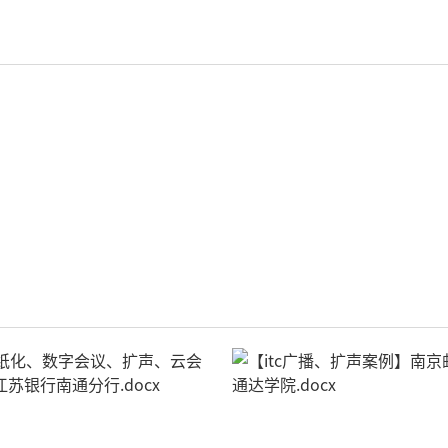
AI智慧声光影系统
其它
轻松悦唱KT系列
专业扩声系列
专业音箱系列
智慧影片放映系统
wifi无线会议系列
AI全数字会议系统
数字化会议设备
同声传译系列
AI智慧无纸化会议系统