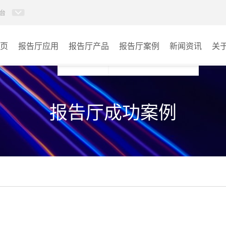
台
页
报告厅应用
报告厅产品
报告厅案例
新闻资讯
关
AI智慧视频会议系统
政府机关
报告厅成功案例
AI智慧会议平板
文体场馆
视频会议配件
教育
AI智慧会议平板itchub
医疗
卓越演出系列
宾馆酒店
AI智慧沉浸式扩声系统
企业单位