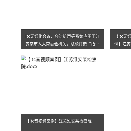
itc无纸化会议、会讨扩声等系统应用于江
【itc
苏某市人大常委会机关，赋能打造“指
例】江苏
尖”履职新模式！
【itc音视频案例】江苏淮安某检察院