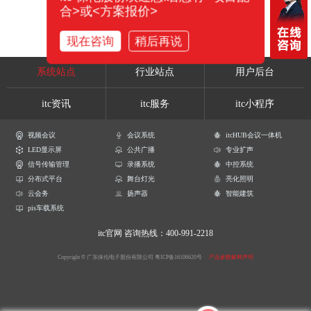
合>或<方案报价>
现在咨询
稍后再说
系统站点
行业站点
用户后台
itc资讯
itc服务
itc小程序
视频会议
会议系统
itcHUB会议一体机
LED显示屏
公共广播
专业扩声
信号传输管理
录播系统
中控系统
分布式平台
舞台灯光
亮化照明
云会务
扬声器
智能建筑
pis车载系统
itc官网
咨询热线：400-991-2218
Copyright © 广东保伦电子股份有限公司
粤ICP备16106620号
产品参数解释声明