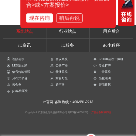
合>或<方案报价>
现在咨询
稍后再说
系统站点
行业站点
用户后台
itc资讯
itc服务
itc小程序
视频会议
会议系统
itcHUB会议一体机
LED显示屏
公共广播
专业扩声
信号传输管理
录播系统
中控系统
分布式平台
舞台灯光
亮化照明
云会务
扬声器
智能建筑
pis车载系统
itc官网
咨询热线：400-991-2218
Copyright © 广东保伦电子股份有限公司
粤ICP备16106620号
产品参数解释声明