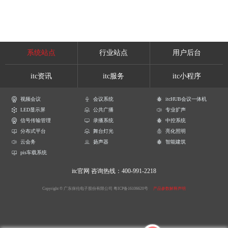
系统站点
行业站点
用户后台
itc资讯
itc服务
itc小程序
视频会议
会议系统
itcHUB会议一体机
LED显示屏
公共广播
专业扩声
信号传输管理
录播系统
中控系统
分布式平台
舞台灯光
亮化照明
云会务
扬声器
智能建筑
pis车载系统
itc官网
咨询热线：400-991-2218
Copyright © 广东保伦电子股份有限公司
粤ICP备16106620号
产品参数解释声明