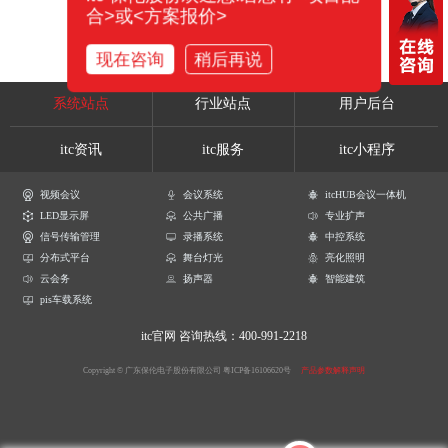
合>或<方案报价>
现在咨询
稍后再说
系统站点
行业站点
用户后台
itc资讯
itc服务
itc小程序
视频会议
会议系统
itcHUB会议一体机
LED显示屏
公共广播
专业扩声
信号传输管理
录播系统
中控系统
分布式平台
舞台灯光
亮化照明
云会务
扬声器
智能建筑
pis车载系统
itc官网
咨询热线：400-991-2218
Copyright © 广东保伦电子股份有限公司
粤ICP备16106620号
产品参数解释声明