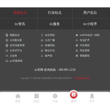
系统站点
行业站点
用户后台
itc资讯
itc服务
itc小程序
视频会议
会议系统
itcHUB会议一体机
LED显示屏
公共广播
专业扩声
信号传输管理
录播系统
中控系统
分布式平台
舞台灯光
亮化照明
云会务
扬声器
智能建筑
pis车载系统
itc官网
咨询热线：400-991-2218
Copyright © 广东保伦电子股份有限公司
粤ICP备16106620号
产品参数解释声明
首页
应用
产品
案例
关于