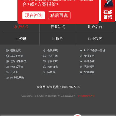
合>或<方案报价>
现在咨询
稍后再说
系统站点
行业站点
用户后台
itc资讯
itc服务
itc小程序
视频会议
会议系统
itcHUB会议一体机
LED显示屏
公共广播
专业扩声
信号传输管理
录播系统
中控系统
分布式平台
舞台灯光
亮化照明
云会务
扬声器
智能建筑
pis车载系统
itc官网
咨询热线：400-991-2218
Copyright © 广东保伦电子股份有限公司
粤ICP备16106620号
产品参数解释声明