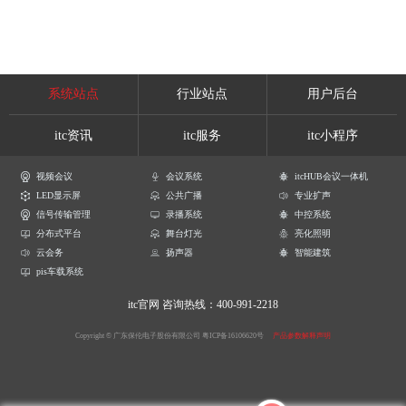
系统站点
行业站点
用户后台
itc资讯
itc服务
itc小程序
视频会议
会议系统
itcHUB会议一体机
LED显示屏
公共广播
专业扩声
信号传输管理
录播系统
中控系统
分布式平台
舞台灯光
亮化照明
云会务
扬声器
智能建筑
pis车载系统
itc官网
咨询热线：400-991-2218
Copyright © 广东保伦电子股份有限公司
粤ICP备16106620号
产品参数解释声明