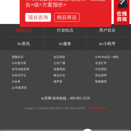
合>或<方案报价>
现在咨询
稍后再说
系统站点
行业站点
用户后台
itc资讯
itc服务
itc小程序
视频会议
会议系统
itcHUB会议一体机
LED显示屏
公共广播
专业扩声
信号传输管理
录播系统
中控系统
分布式平台
舞台灯光
亮化照明
云会务
扬声器
智能建筑
pis车载系统
itc官网
咨询热线：400-991-2218
Copyright © 广东保伦电子股份有限公司
粤ICP备16106620号
产品参数解释声明