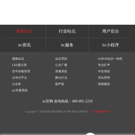
系统站点
行业站点
用户后台
itc资讯
itc服务
itc小程序
视频会议
会议系统
itcHUB会议一体机
LED显示屏
公共广播
专业扩声
信号传输管理
录播系统
中控系统
分布式平台
舞台灯光
亮化照明
云会务
扬声器
智能建筑
pis车载系统
itc官网
咨询热线：400-991-2218
Copyright © 广东保伦电子股份有限公司
粤ICP备16106620号
产品参数解释声明