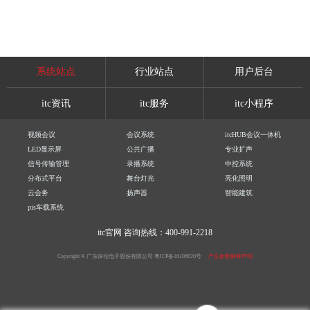
系统站点
行业站点
用户后台
itc资讯
itc服务
itc小程序
视频会议
会议系统
itcHUB会议一体机
LED显示屏
公共广播
专业扩声
信号传输管理
录播系统
中控系统
分布式平台
舞台灯光
亮化照明
云会务
扬声器
智能建筑
pis车载系统
itc官网
咨询热线：400-991-2218
Copyright © 广东保伦电子股份有限公司
粤ICP备16106620号
产品参数解释声明