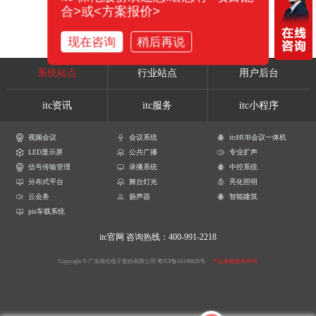
合>或<方案报价>
现在咨询
稍后再说
系统站点
行业站点
用户后台
itc资讯
itc服务
itc小程序
视频会议
会议系统
itcHUB会议一体机
LED显示屏
公共广播
专业扩声
信号传输管理
录播系统
中控系统
分布式平台
舞台灯光
亮化照明
云会务
扬声器
智能建筑
pis车载系统
itc官网
咨询热线：400-991-2218
Copyright © 广东保伦电子股份有限公司
粤ICP备16106620号
产品参数解释声明