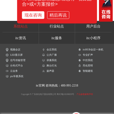
合>或<方案报价>
现在咨询
稍后再说
系统站点
行业站点
用户后台
itc资讯
itc服务
itc小程序
视频会议
会议系统
itcHUB会议一体机
LED显示屏
公共广播
专业扩声
信号传输管理
录播系统
中控系统
分布式平台
舞台灯光
亮化照明
云会务
扬声器
智能建筑
pis车载系统
itc官网
咨询热线：400-991-2218
Copyright © 广东保伦电子股份有限公司
粤ICP备16106620号
产品参数解释声明