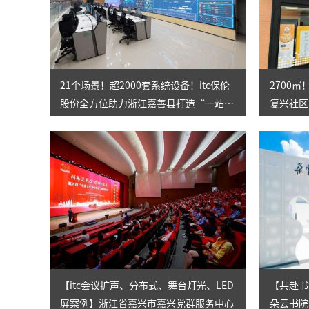
21个场景！超2000套系统设备！itc保伦
2700
股份全方位助力浙江嘉善县打造“一站
复兴社区
式”社会治理综合服务中心
家”！
【itc会议扩声、分布式、舞台灯光、LED
【共赴书
屏案例】浙江省嘉兴市嘉兴党群服务中心
朵云书院