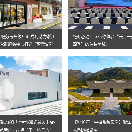
AI智慧演易通软件
AI智慧语音转写系统
AI智慧录播系统
㎡！服务再升级！itc成功助力浙江
绝对心动！itc带你体验“云上
党群服务中心打造“智慧党群之
四季”的独特美域！
庭审录播
智能AI会议纪要系列
智慧党建系列
讯笛会议系列
小间距LED显示屏
香之约】itc带你邂逅最美书店-
【itc扩声、中控系统案例】浙
黄岩店，品味“书”适生活！
大禹陵纪念馆