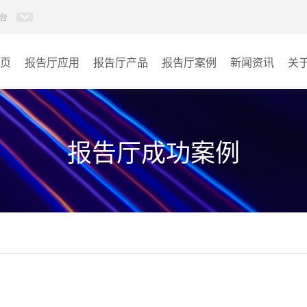
台
页
报告厅应用
报告厅产品
报告厅案例
新闻资讯
关
AI智慧视频会议系统
政府机关
AI智慧会议平板
文体场馆
报告厅成功案例
视频会议配件
教育
AI智慧会议平板itchub
医疗
卓越演出系列
宾馆酒店
AI智慧沉浸式扩声系统
企业单位
AI智慧声光影系统
其它